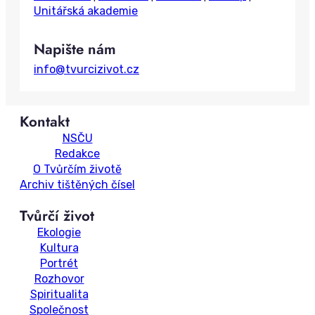
h
Unitářská akademie
Napište nám
info@tvurcizivot.cz
Kontakt
NSČU
Redakce
O Tvůrčím životě
Archiv tištěných čísel
Tvůrčí život
Ekologie
Kultura
Portrét
Rozhovor
Spiritualita
Společnost