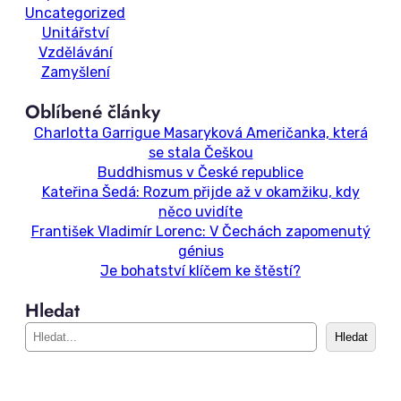
Uncategorized
Unitářství
Vzdělávání
Zamyšlení
Oblíbené články
Charlotta Garrigue Masaryková Američanka, která
se stala Češkou
Buddhismus v České republice
Kateřina Šedá: Rozum přijde až v okamžiku, kdy
něco uvidíte
František Vladimír Lorenc: V Čechách zapomenutý
génius
Je bohatství klíčem ke štěstí?
Hledat
S
Hledat
e
a
r