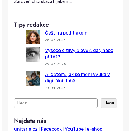
Zároveň chci ukázat, jakým
…
Tipy redakce
Čeština pod tlakem
26. 06. 2026
Vysoce citlivý člověk: dar, nebo
přítěž?
29. 05. 2026
AI dětem: jak se mění výuka v
digitální době
10. 04. 2026
S
Hledat
e
a
Najdete nás
r
c
unitaria.cz
Facebook
YouTube
e-shop
|
|
|
|