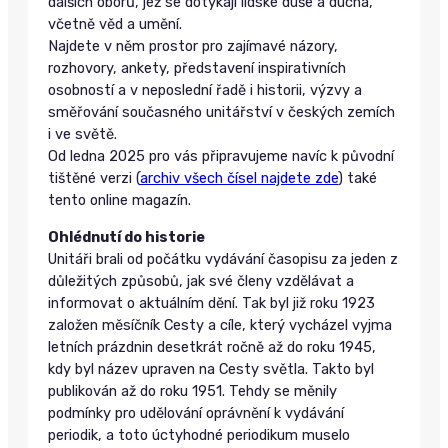
dalších oborů, jež se dotýkají lidské duše a ducha,
včetně věd a umění.
Najdete v něm prostor pro zajímavé názory,
rozhovory, ankety, představení inspirativních
osobností a v neposlední řadě i historii, výzvy a
směřování současného unitářství v českých zemích
i ve světě.
Od ledna 2025 pro vás připravujeme navíc k původní
tištěné verzi (
archiv všech čísel najdete zde
) také
tento online magazín.
Ohlédnutí do historie
Unitáři brali od počátku vydávání časopisu za jeden z
důležitých způsobů, jak své členy vzdělávat a
informovat o aktuálním dění. Tak byl již roku 1923
založen měsíčník Cesty a cíle, který vycházel vyjma
letních prázdnin desetkrát ročně až do roku 1945,
kdy byl název upraven na Cesty světla. Takto byl
publikován až do roku 1951. Tehdy se měnily
podmínky pro udělování oprávnění k vydávání
periodik, a toto úctyhodné periodikum muselo