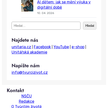
AI dětem: jak se mění výuka v
digitální době
10. 04. 2026
S
Hledat
e
a
Najdete nás
r
c
unitaria.cz
Facebook
YouTube
e-shop
|
|
|
|
h
Unitářská akademie
Napište nám
info@tvurcizivot.cz
Kontakt
NSČU
Redakce
O Tvůrčím životě