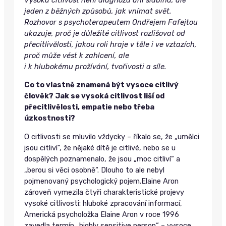
jeden z běžných způsobů, jak vnímat svět.
Rozhovor s psychoterapeutem Ondřejem Fafejtou
ukazuje, proč je důležité citlivost rozlišovat od
přecitlivělosti, jakou roli hraje v těle i ve vztazích,
proč může vést k zahlcení, ale
i k hlubokému prožívání, tvořivosti a síle.
Co to vlastně znamená být vysoce citlivý
člověk? Jak se vysoká citlivost liší od
přecitlivělosti, empatie nebo třeba
úzkostnosti?
O citlivosti se mluvilo vždycky – říkalo se, že „umělci
jsou citliví“, že nějaké dítě je citlivé, nebo se u
dospělých poznamenalo, že jsou „moc citliví“ a
„berou si věci osobně“. Dlouho to ale nebyl
pojmenovaný psychologický pojem.Elaine Aron
zároveň vymezila čtyři charakteristické projevy
vysoké citlivosti: hluboké zpracování informací,
Americká psycholožka Elaine Aron v roce 1996
zavedla termín „highly sensitive person“ – vysoce