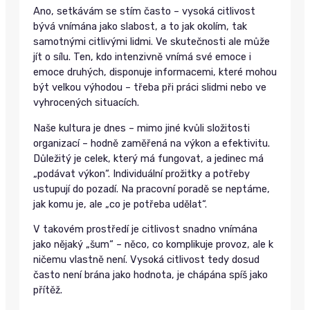
Ano, setkávám se stím často – vysoká citlivost
bývá vnímána jako slabost, a to jak okolím, tak
samotnými citlivými lidmi. Ve skutečnosti ale může
jít o sílu. Ten, kdo intenzivně vnímá své emoce i
emoce druhých, disponuje informacemi, které mohou
být velkou výhodou – třeba při práci slidmi nebo ve
vyhrocených situacích.
Naše kultura je dnes – mimo jiné kvůli složitosti
organizací – hodně zaměřená na výkon a efektivitu.
Důležitý je celek, který má fungovat, a jedinec má
„podávat výkon“. Individuální prožitky a potřeby
ustupují do pozadí. Na pracovní poradě se neptáme,
jak komu je, ale „co je potřeba udělat“.
V takovém prostředí je citlivost snadno vnímána
jako nějaký „šum“ – něco, co komplikuje provoz, ale k
ničemu vlastně není. Vysoká citlivost tedy dosud
často není brána jako hodnota, je chápána spíš jako
přítěž.