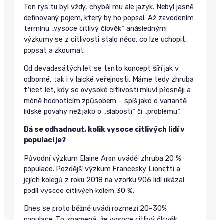
Ten rys tu byl vždy, chyběl mu ale jazyk. Nebyl jasně
definovaný pojem, který by ho popsal. Až zavedením
termínu „vysoce citlivý člověk“ anáslednými
výzkumy se z citlivosti stalo něco, co lze uchopit,
popsat a zkoumat.
Od devadesátých let se tento koncept šíří jak v
odborné, tak i v laické veřejnosti. Máme tedy zhruba
třicet let, kdy se ovysoké citlivosti mluví přesněji a
méně hodnotícím způsobem – spíš jako o variantě
lidské povahy než jako o „slabosti“ či „problému“.
Dá se odhadnout, kolik vysoce citlivých lidí v
populaci je?
Původní výzkum Elaine Aron uváděl zhruba 20 %
populace. Pozdější výzkum Francesky Lionetti a
jejích kolegů z roku 2018 na vzorku 906 lidí ukázal
podíl vysoce citlivých kolem 30 %.
Dnes se proto běžně uvádí rozmezí 20–30%
populace. To znamená, že vysoce citlivý člověk