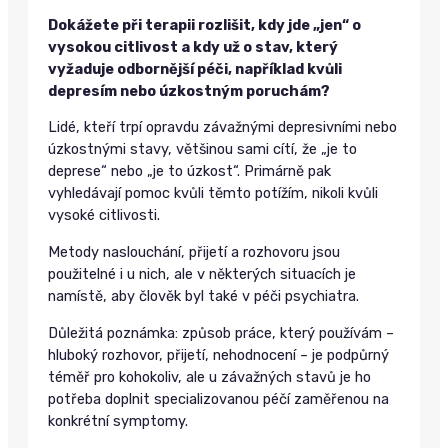
Dokážete při terapii rozlišit, kdy jde „jen“ o
vysokou citlivost a kdy už o stav, který
vyžaduje odbornější péči, například kvůli
depresím nebo úzkostným poruchám?
Lidé, kteří trpí opravdu závažnými depresivními nebo
úzkostnými stavy, většinou sami cítí, že „je to
deprese“ nebo „je to úzkost“. Primárně pak
vyhledávají pomoc kvůli těmto potížím, nikoli kvůli
vysoké citlivosti.
Metody naslouchání, přijetí a rozhovoru jsou
použitelné i u nich, ale v některých situacích je
namístě, aby člověk byl také v péči psychiatra.
Důležitá poznámka: způsob práce, který používám –
hluboký rozhovor, přijetí, nehodnocení – je podpůrný
téměř pro kohokoliv, ale u závažných stavů je ho
potřeba doplnit specializovanou péčí zaměřenou na
konkrétní symptomy.