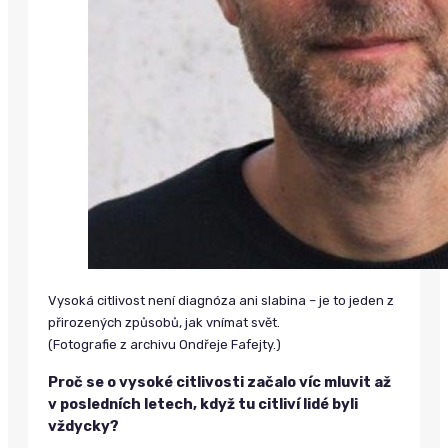
Vysoká citlivost není diagnóza ani slabina – je to jeden z
přirozených způsobů, jak vnímat svět.
(Fotografie z archivu Ondřeje Fafejty.)
Proč se o vysoké citlivosti začalo víc mluvit až
v posledních letech, když tu citliví lidé byli
vždycky?