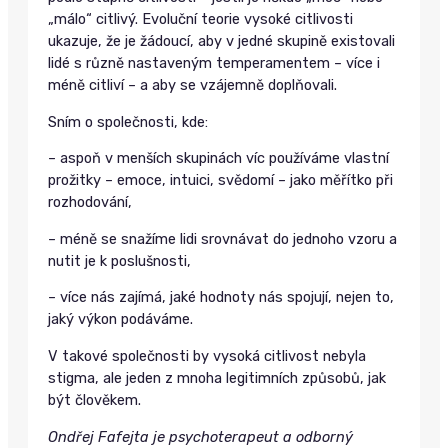
„málo“ citlivý. Evoluční teorie vysoké citlivosti
ukazuje, že je žádoucí, aby v jedné skupině existovali
lidé s různě nastaveným temperamentem – více i
méně citliví – a aby se vzájemně doplňovali.
Sním o společnosti, kde:
– aspoň v menších skupinách víc používáme vlastní
prožitky – emoce, intuici, svědomí – jako měřítko při
rozhodování,
– méně se snažíme lidi srovnávat do jednoho vzoru a
nutit je k poslušnosti,
– více nás zajímá, jaké hodnoty nás spojují, nejen to,
jaký výkon podáváme.
V takové společnosti by vysoká citlivost nebyla
stigma, ale jeden z mnoha legitimních způsobů, jak
být člověkem.
Ondřej Fafejta je psychoterapeut a odborný