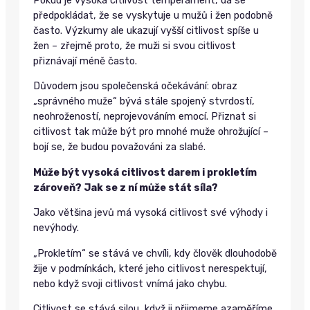
předpokládat, že se vyskytuje u mužů i žen podobně
často. Výzkumy ale ukazují vyšší citlivost spíše u
žen – zřejmě proto, že muži si svou citlivost
přiznávají méně často.
Důvodem jsou společenská očekávání: obraz
„správného muže“ bývá stále spojený stvrdostí,
neohrožeností, neprojevováním emocí. Přiznat si
citlivost tak může být pro mnohé muže ohrožující –
bojí se, že budou považováni za slabé.
Může být vysoká citlivost darem i prokletím
zároveň? Jak se z ní může stát síla?
Jako většina jevů má vysoká citlivost své výhody i
nevýhody.
„Prokletím“ se stává ve chvíli, kdy člověk dlouhodobě
žije v podmínkách, které jeho citlivost nerespektují,
nebo když svoji citlivost vnímá jako chybu.
Citlivost se stává silou, když ji přijmeme azaměříme