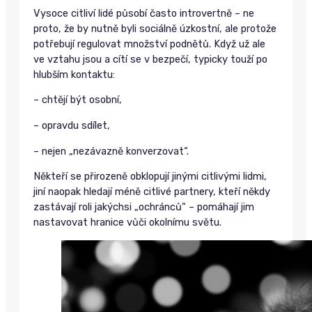
Vysoce citliví lidé působí často introvertně – ne
proto, že by nutně byli sociálně úzkostní, ale protože
potřebují regulovat množství podnětů. Když už ale
ve vztahu jsou a cítí se v bezpečí, typicky touží po
hlubším kontaktu:
– chtějí být osobní,
– opravdu sdílet,
– nejen „nezávazně konverzovat“.
Někteří se přirozeně obklopují jinými citlivými lidmi,
jiní naopak hledají méně citlivé partnery, kteří někdy
zastávají roli jakýchsi „ochránců“ – pomáhají jim
nastavovat hranice vůči okolnímu světu.