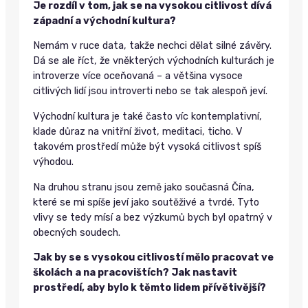
Je rozdíl v tom, jak se na vysokou citlivost dívá
západní a východní kultura?
Nemám v ruce data, takže nechci dělat silné závěry.
Dá se ale říct, že vněkterých východních kulturách je
introverze více oceňovaná – a většina vysoce
citlivých lidí jsou introverti nebo se tak alespoň jeví.
Východní kultura je také často víc kontemplativní,
klade důraz na vnitřní život, meditaci, ticho. V
takovém prostředí může být vysoká citlivost spíš
výhodou.
Na druhou stranu jsou země jako současná Čína,
které se mi spíše jeví jako soutěživé a tvrdé. Tyto
vlivy se tedy mísí a bez výzkumů bych byl opatrný v
obecných soudech.
Jak by se s vysokou citlivostí mělo pracovat ve
školách a na pracovištích? Jak nastavit
prostředí, aby bylo k těmto lidem přívětivější?