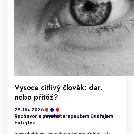
Vysoce citlivý člověk: dar,
nebo přítěž?
•
•
•
29. 05. 2026
Rozhovor s psychoterapeutem Ondřejem
Fafejtou
Vysoká citlivost není diagnóza ani slabina, ale