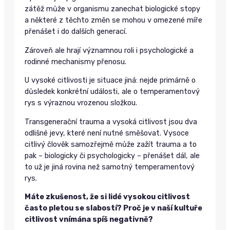
zátěž může v organismu zanechat biologické stopy
a některé z těchto změn se mohou v omezené míře
přenášet i do dalších generací.
Zároveň ale hrají významnou roli i psychologické a
rodinné mechanismy přenosu.
U vysoké citlivosti je situace jiná: nejde primárně o
důsledek konkrétní události, ale o temperamentový
rys s výraznou vrozenou složkou.
Transgenerační trauma a vysoká citlivost jsou dva
odlišné jevy, které není nutné směšovat. Vysoce
citlivý člověk samozřejmě může zažít trauma a to
pak – biologicky či psychologicky – přenášet dál, ale
to už je jiná rovina než samotný temperamentový
rys.
Máte zkušenost, že si lidé vysokou citlivost
často pletou se slabostí? Proč je v naší kultuře
citlivost vnímána spíš negativně?