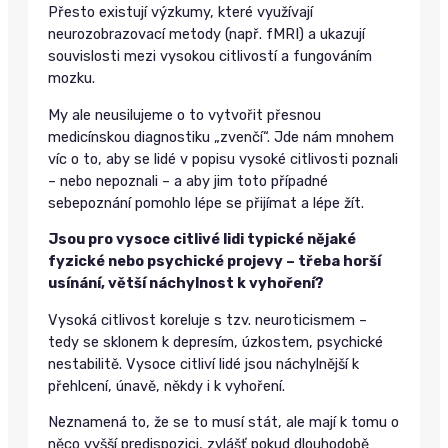
Přesto existují výzkumy, které využívají
neurozobrazovací metody (např. fMRI) a ukazují
souvislosti mezi vysokou citlivostí a fungováním
mozku.
My ale neusilujeme o to vytvořit přesnou
medicínskou diagnostiku „zvenčí“. Jde nám mnohem
víc o to, aby se lidé v popisu vysoké citlivosti poznali
– nebo nepoznali – a aby jim toto případné
sebepoznání pomohlo lépe se přijímat a lépe žít.
Jsou pro vysoce citlivé lidi typické nějaké
fyzické nebo psychické projevy – třeba horší
usínání, větší náchylnost k vyhoření?
Vysoká citlivost koreluje s tzv. neuroticismem –
tedy se sklonem k depresím, úzkostem, psychické
nestabilitě. Vysoce citliví lidé jsou náchylnější k
přehlcení, únavě, někdy i k vyhoření.
Neznamená to, že se to musí stát, ale mají k tomu o
něco vyšší predispozici, zvlášť pokud dlouhodobě