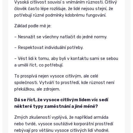
Vysoká citlivost souvisí s vnímáním různosti. Citlivý
člověk často lépe rozlišuje, že lidé nejsou stejní, že
potřebují různé podmínky kdobrému fungování.
Základ podle mě je:
– Nesnažit se všechny natlačit do jedné normy.
– Respektovat individuální potřeby.
– Vést lidi k tomu, aby byli v kontaktu sami se sebou
a uměli říct, co potřebují.
To prospívá nejen vysoce citlivým, ale celé
společnosti. Vytváří to prostředí, kde různost není
překážkou, ale zdrojem.
Dá se říct, že vysoce citlivým lidem víc sedí
některé typy zaměstnání a jiné méně?
Zmých zkušeností vyplývá, že například armáda
nebo tvrdé, vysoce soutěživé korporátní prostředí
nebývají pro většinu vysoce citlivých lidí vhodné.