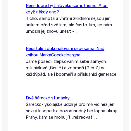
Není dobré být člověku samotnému. A co
když někdy ano?
Ticho, samota a vnitřní zklidnění nejsou jen
únikem před světem, ale často tím, co nám
umožní jej znovu unést –
…
Neustálé zdokonalování sebesama: Nad
knihou MarkaCoeckelbergha
Jsme posedlí zlepšováním sebe samých:
mileniálové (Gen Y) a zoomeři (Gen Z) na
každýpád, ale i boomeři a příslušníci generace
…
Dvě šárecké studánky
Šárecko-lysolajské údolí je pro mě víc než jen
hezký lesopark a pozoruhodný biotopna okraji
Prahy, kam se mohu jít „rekreovat“,
…