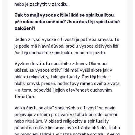
nebo je zachytit v zárodku.
Jak to mají vysoce citliví lidé se spiritualitou,
přírodou nebo uměním? Jsou častěji spirituálně
založení?
Jeden z rysů vysoké citlivosti je potřeba smyslu. To
je podle mě hlavní důvod, proč u vysoce citlivých lidí
častěji nacházíme spiritualitu nebo religiozitu.
Výzkum Institutu sociálního zdraví v Olomouci
ukázal, že vysoce citliví lidé měli vyšší skóre jak v
oblasti religiozity, tak spirituality. Častěji hledají
hlubší smysl, přesah, hodnotový rámec svého života
– a tomu odpovídá i jejich otevřenost duchovním
tématům.
Velká část „pozitiv“ spojených s citlivostí se navíc
projevuje v silném prožívání vztahu k přírodě, umění
nebo rituálům. V oblasti religiozity a spirituality
působí na citlivé lidi smyslová stránka obřadů, touha
po propojení slidmi a výrazná potřeba smyslu. Avelmi