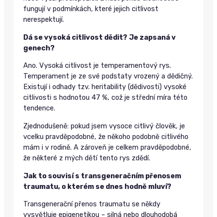
fungují v podmínkách, které jejich citlivost
nerespektují.
Dá se vysoká citlivost dědit? Je zapsaná v
genech?
Ano. Vysoká citlivost je temperamentový rys.
Temperament je ze své podstaty vrozený a dědičný.
Existují i odhady tzv. heritability (dědivosti) vysoké
citlivosti s hodnotou 47 %, což je střední míra této
tendence.
Zjednodušeně: pokud jsem vysoce citlivý člověk, je
vcelku pravděpodobné, že někoho podobně citlivého
mám i v rodině. A zároveň je celkem pravděpodobné,
že některé z mých dětí tento rys zdědí.
Jak to souvisí s transgeneračním přenosem
traumatu, o kterém se dnes hodně mluví?
Transgenerační přenos traumatu se někdy
vysvětluje epigenetikou – silná nebo dlouhodobá