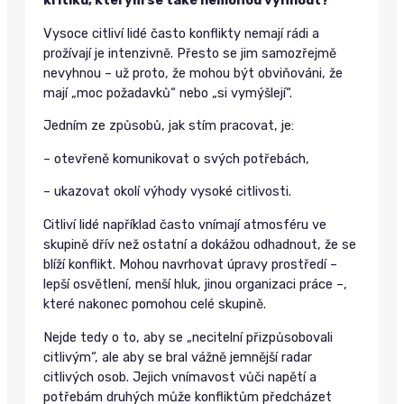
kritiku, kterým se také nemohou vyhnout?
Vysoce citliví lidé často konflikty nemají rádi a
prožívají je intenzivně. Přesto se jim samozřejmě
nevyhnou – už proto, že mohou být obviňováni, že
mají „moc požadavků“ nebo „si vymýšlejí“.
Jedním ze způsobů, jak stím pracovat, je:
– otevřeně komunikovat o svých potřebách,
– ukazovat okolí výhody vysoké citlivosti.
Citliví lidé například často vnímají atmosféru ve
skupině dřív než ostatní a dokážou odhadnout, že se
blíží konflikt. Mohou navrhovat úpravy prostředí –
lepší osvětlení, menší hluk, jinou organizaci práce –,
které nakonec pomohou celé skupině.
Nejde tedy o to, aby se „necitelní přizpůsobovali
citlivým“, ale aby se bral vážně jemnější radar
citlivých osob. Jejich vnímavost vůči napětí a
potřebám druhých může konfliktům předcházet