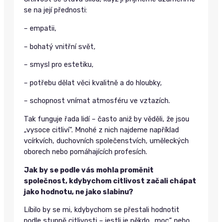
se na její přednosti:
– empatii,
– bohatý vnitřní svět,
– smysl pro estetiku,
– potřebu dělat věci kvalitně a do hloubky,
– schopnost vnímat atmosféru ve vztazích.
Tak funguje řada lidí – často aniž by věděli, že jsou
„vysoce citliví“. Mnohé z nich najdeme například
vcírkvích, duchovních společenstvích, uměleckých
oborech nebo pomáhajících profesích.
Jak by se podle vás mohla proměnit
společnost, kdybychom citlivost začali chápat
jako hodnotu, ne jako slabinu?
Líbilo by se mi, kdybychom se přestali hodnotit
podle stupně citlivosti – jestli je někdo „moc“ nebo