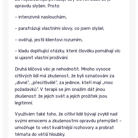
opravdu slyšen. Proto:
– intenzivně naslouchám,
– parafrázuji vlastními slovy, co jsem slyšel,
– ověřuji, jestli klientovi rozumím,
– kladu doplňující otázky, které člověku pomáhají víc
si ujasnit vlastní prožívání.
Druhá klíčová věc je nehodnotit. Mnoho vysoce
citlivých lidí má zkušenost, že byli označováni za
„divné“, „přecitlivělé“, za jedince, kteří mají „moc
požadavků“. V terapii se jim snažím dát jinou
zkušenost: že jejich svět a jejich prožitek jsou
legitimní.
Využívám také toho, že citliví lidé bývají zvyklí nad
svými emocemi a zkušenostmi opravdu přemýšlet –
umožňuje to vést kvalitnější rozhovory a probrat
témata do větší hloubky.