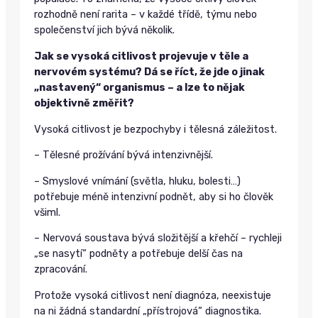
rozhodně není rarita – v každé třídě, týmu nebo
společenství jich bývá několik.
Jak se vysoká citlivost projevuje v těle a
nervovém systému? Dá se říct, že jde o jinak
„nastavený“ organismus – a lze to nějak
objektivně změřit?
Vysoká citlivost je bezpochyby i tělesná záležitost.
– Tělesné prožívání bývá intenzivnější.
– Smyslové vnímání (světla, hluku, bolesti…)
potřebuje méně intenzivní podnět, aby si ho člověk
všiml.
– Nervová soustava bývá složitější a křehčí – rychleji
„se nasytí“ podněty a potřebuje delší čas na
zpracování.
Protože vysoká citlivost není diagnóza, neexistuje
na ni žádná standardní „přístrojová“ diagnostika.