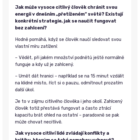
Jak může vysoce citlivý člověk chránit svou
energii v dnešním „přetíženém“ světě? Existují
konkrétní strategie, jak se naučit fungovat
bez zahlcení?
Hodně pomáhá, když se člověk naučí sledovat svou
vlastní míru zatížení:
– Vědět, při jakém množství podnětů ještě normálně
funguje a kdy už je zahlcený.
– Umět dát hranici – například se na 15 minut vzdálit
na klidné místo, říct si o pauzu, odmítnout prozatím
další úkol.
Je to v zájmu citlivého člověka i jeho okolí. Zahlcený
člověk totiž přestává fungovat a často ztrácí
kapacitu brát ohled na ostatní – paradoxně se pak
může chovat necitlivě.
Jak vysoce citliví lidé zvládají konflikty a