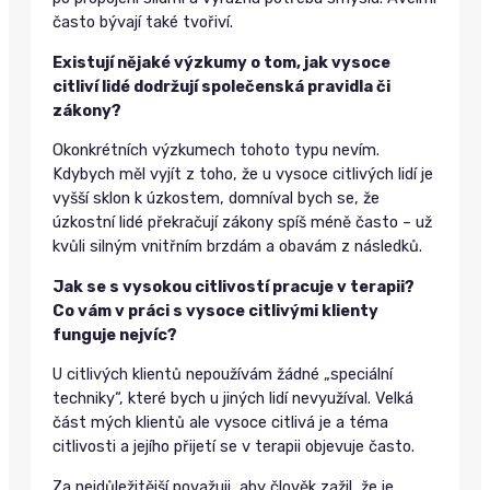
často bývají také tvořiví.
Existují nějaké výzkumy o tom, jak vysoce
citliví lidé dodržují společenská pravidla či
zákony?
Okonkrétních výzkumech tohoto typu nevím.
Kdybych měl vyjít z toho, že u vysoce citlivých lidí je
vyšší sklon k úzkostem, domníval bych se, že
úzkostní lidé překračují zákony spíš méně často – už
kvůli silným vnitřním brzdám a obavám z následků.
Jak se s vysokou citlivostí pracuje v terapii?
Co vám v práci s vysoce citlivými klienty
funguje nejvíc?
U citlivých klientů nepoužívám žádné „speciální
techniky“, které bych u jiných lidí nevyužíval. Velká
část mých klientů ale vysoce citlivá je a téma
citlivosti a jejího přijetí se v terapii objevuje často.
Za nejdůležitější považuji, aby člověk zažil, že je