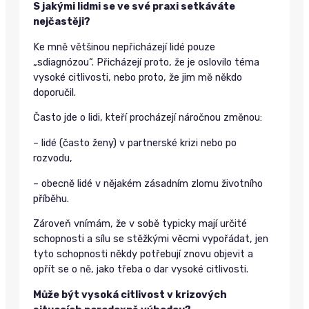
S jakými lidmi se ve své praxi setkáváte
nejčastěji?
Ke mně většinou nepřicházejí lidé pouze
„sdiagnózou“. Přicházejí proto, že je oslovilo téma
vysoké citlivosti, nebo proto, že jim mě někdo
doporučil.
Často jde o lidi, kteří procházejí náročnou změnou:
– lidé (často ženy) v partnerské krizi nebo po
rozvodu,
– obecně lidé v nějakém zásadním zlomu životního
příběhu.
Zároveň vnímám, že v sobě typicky mají určité
schopnosti a sílu se stěžkými věcmi vypořádat, jen
tyto schopnosti někdy potřebují znovu objevit a
opřít se o ně, jako třeba o dar vysoké citlivosti.
Může být vysoká citlivost v krizových