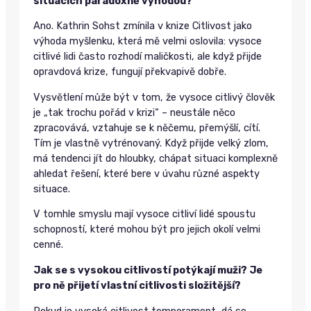
situacích paradoxně výhodou?
Ano. Kathrin Sohst zmínila v knize Citlivost jako
výhoda myšlenku, která mě velmi oslovila: vysoce
citlivé lidi často rozhodí maličkosti, ale když přijde
opravdová krize, fungují překvapivě dobře.
Vysvětlení může být v tom, že vysoce citlivý člověk
je „tak trochu pořád v krizi“ – neustále něco
zpracovává, vztahuje se k něčemu, přemýšlí, cítí.
Tím je vlastně vytrénovaný. Když přijde velký zlom,
má tendenci jít do hloubky, chápat situaci komplexně
ahledat řešení, které bere v úvahu různé aspekty
situace.
V tomhle smyslu mají vysoce citliví lidé spoustu
schopností, které mohou být pro jejich okolí velmi
cenné.
Jak se s vysokou citlivostí potýkají muži? Je
pro ně přijetí vlastní citlivosti složitější?
Pokud je vysoká citlivost temperament, dá se