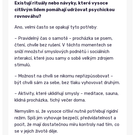
Existují rituály nebo návyky, které vysoce
citlivým lidem pomáhají udržovat psychickou
rovnováhu?
Ano, velmi často se opakují tyto potřeby:
– Pravidelný čas o samotě – procházka se psem,
čtení, chvíle bez rušení. V těchto momentech se
sníží množství smyslových podnětů i sociálních
interakcí, které jsou samy o sobě velkým zdrojem
stimulů.
– Možnost na chvíli se nikomu nepřizpůsobovat –
být chvíli sám za sebe, bez tlaku vyhovovat druhým.
– Aktivity, které uklidňují smysly – meditace, sauna,
klidná procházka, tichý večer doma.
Nemyslím si, že vysoce citliví nutně potřebují rigidní
režim. Spíš jim vyhovuje bezpečí, předvídatelnost a
pocit, že mají dostatečnou míru kontroly nad tím, co
se v jejich životě děje.