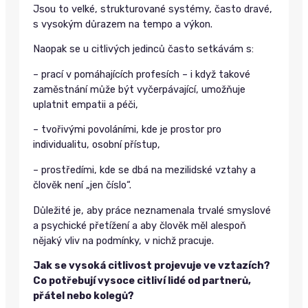
Jsou to velké, strukturované systémy, často dravé,
s vysokým důrazem na tempo a výkon.
Naopak se u citlivých jedinců často setkávám s:
– prací v pomáhajících profesích – i když takové
zaměstnání může být vyčerpávající, umožňuje
uplatnit empatii a péči,
– tvořivými povoláními, kde je prostor pro
individualitu, osobní přístup,
– prostředími, kde se dbá na mezilidské vztahy a
člověk není „jen číslo“.
Důležité je, aby práce neznamenala trvalé smyslové
a psychické přetížení a aby člověk měl alespoň
nějaký vliv na podmínky, v nichž pracuje.
Jak se vysoká citlivost projevuje ve vztazích?
Co potřebují vysoce citliví lidé od partnerů,
přátel nebo kolegů?