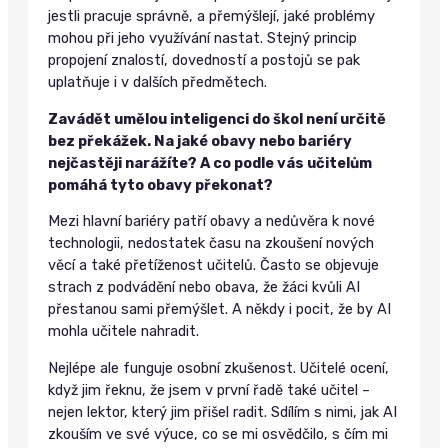
jestli pracuje správně, a přemýšlejí, jaké problémy
mohou při jeho využívání nastat. Stejný princip
propojení znalostí, dovedností a postojů se pak
uplatňuje i v dalších předmětech.
Zavádět umělou inteligenci do škol není určitě
bez překážek. Na jaké obavy nebo bariéry
nejčastěji narážíte? A co podle vás učitelům
pomáhá tyto obavy překonat?
Mezi hlavní bariéry patří obavy a nedůvěra k nové
technologii, nedostatek času na zkoušení nových
věcí a také přetíženost učitelů. Často se objevuje
strach z podvádění nebo obava, že žáci kvůli AI
přestanou sami přemýšlet. A někdy i pocit, že by AI
mohla učitele nahradit.
Nejlépe ale funguje osobní zkušenost. Učitelé ocení,
když jim řeknu, že jsem v první řadě také učitel –
nejen lektor, který jim přišel radit. Sdílím s nimi, jak AI
zkouším ve své výuce, co se mi osvědčilo, s čím mi