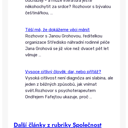
odcházejí – a může literatura ještě
někohochytit za srdce? Rozhovor s bývalou
češtinářkou,
…
Těší mě, že dokážeme věci měnit
Rozhovor s Janou Grohovou, ředitelkou
organizace Středisko náhradní rodinné péče
Jana Grohová se již více než dvacet pět let
věnuje
…
Vysoce citlivý člověk: dar, nebo přítěž?
Vysoká citlivost není diagnóza ani slabina, ale
jeden z běžných způsobů, jak vnímat
svět.Rozhovor s psychoterapeutem
Ondřejem Fafejtou ukazuje, proč
…
Další články z rubriky Společnost