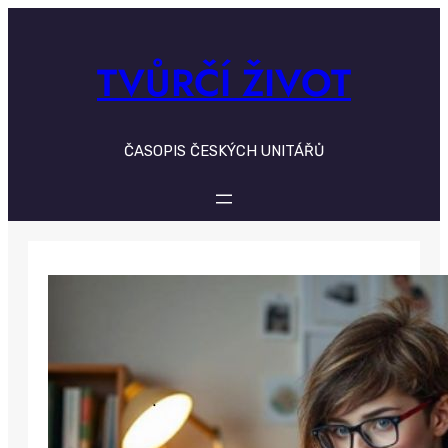
Skip
to
content
TVŮRČÍ ŽIVOT
ČASOPIS ČESKÝCH UNITÁŘŮ