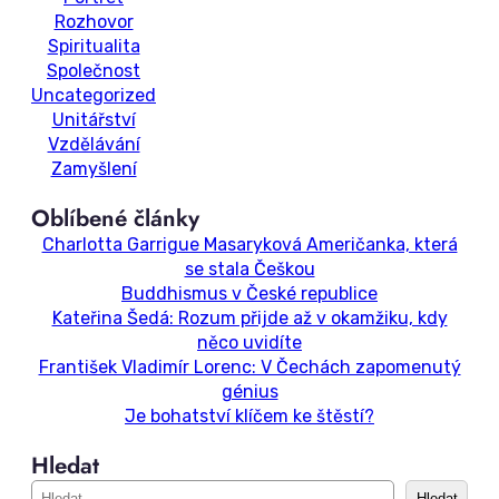
Rozhovor
Spiritualita
Společnost
Uncategorized
Unitářství
Vzdělávání
Zamyšlení
Oblíbené články
Charlotta Garrigue Masaryková Američanka, která
se stala Češkou
Buddhismus v České republice
Kateřina Šedá: Rozum přijde až v okamžiku, kdy
něco uvidíte
František Vladimír Lorenc: V Čechách zapomenutý
génius
Je bohatství klíčem ke štěstí?
Hledat
S
Hledat