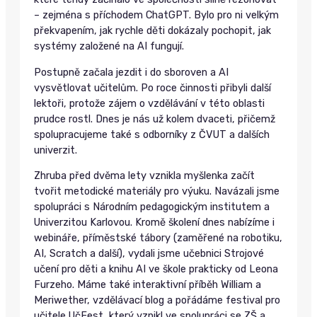
– zejména s příchodem ChatGPT. Bylo pro ni velkým
překvapením, jak rychle děti dokázaly pochopit, jak
systémy založené na AI fungují.
Postupně začala jezdit i do sboroven a AI
vysvětlovat učitelům. Po roce činnosti přibyli další
lektoři, protože zájem o vzdělávání v této oblasti
prudce rostl. Dnes je nás už kolem dvaceti, přičemž
spolupracujeme také s odborníky z ČVUT a dalších
univerzit.
Zhruba před dvěma lety vznikla myšlenka začít
tvořit metodické materiály pro výuku. Navázali jsme
spolupráci s Národním pedagogickým institutem a
Univerzitou Karlovou. Kromě školení dnes nabízíme i
webináře, příměstské tábory (zaměřené na robotiku,
AI, Scratch a další), vydali jsme učebnici Strojové
učení pro děti a knihu AI ve škole prakticky od Leona
Furzeho. Máme také interaktivní příběh William a
Meriwether, vzdělávací blog a pořádáme festival pro
učitele UčFest, který vznikl ve spolupráci se ZŠ a