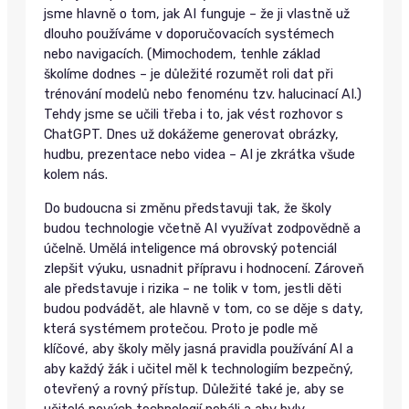
jsme hlavně o tom, jak AI funguje – že ji vlastně už
dlouho používáme v doporučovacích systémech
nebo navigacích. (Mimochodem, tenhle základ
školíme dodnes – je důležité rozumět roli dat při
trénování modelů nebo fenoménu tzv. halucinací AI.)
Tehdy jsme se učili třeba i to, jak vést rozhovor s
ChatGPT. Dnes už dokážeme generovat obrázky,
hudbu, prezentace nebo videa – AI je zkrátka všude
kolem nás.
Do budoucna si změnu představuji tak, že školy
budou technologie včetně AI využívat zodpovědně a
účelně. Umělá inteligence má obrovský potenciál
zlepšit výuku, usnadnit přípravu i hodnocení. Zároveň
ale představuje i rizika – ne tolik v tom, jestli děti
budou podvádět, ale hlavně v tom, co se děje s daty,
která systémem protečou. Proto je podle mě
klíčové, aby školy měly jasná pravidla používání AI a
aby každý žák i učitel měl k technologiím bezpečný,
otevřený a rovný přístup. Důležité také je, aby se