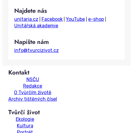
a
Najdete nás
r
c
unitaria.cz
Facebook
YouTube
e-shop
|
|
|
|
h
Unitářská akademie
Napište nám
info@tvurcizivot.cz
Kontakt
NSČU
Redakce
O Tvůrčím životě
Archiv tištěných čísel
Tvůrčí život
Ekologie
Kultura
Portrét