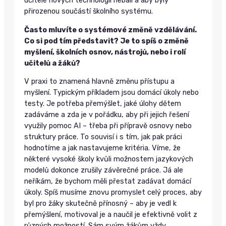
učitelé nových technologií nebáli a aby byly
přirozenou součástí školního systému.
Často mluvíte o systémové změně vzdělávání.
Co si pod tím představit? Je to spíš o změně
myšlení, školních osnov, nástrojů, nebo i rolí
učitelů a žáků?
V praxi to znamená hlavně změnu přístupu a
myšlení. Typickým příkladem jsou domácí úkoly nebo
testy. Je potřeba přemýšlet, jaké úlohy dětem
zadáváme a zda je v pořádku, aby při jejich řešení
využily pomoc AI – třeba při přípravě osnovy nebo
struktury práce. To souvisí i s tím, jak pak práci
hodnotíme a jak nastavujeme kritéria. Víme, že
některé vysoké školy kvůli možnostem jazykových
modelů dokonce zrušily závěrečné práce. Já ale
neříkám, že bychom měli přestat zadávat domácí
úkoly. Spíš musíme znovu promyslet celý proces, aby
byl pro žáky skutečně přínosný – aby je vedl k
přemýšlení, motivoval je a naučil je efektivně volit z
různých možností. Sám svým žákům vždy