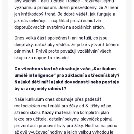
aby všichni – děti, učitelé i rodiče – rozuměli jejímu
významu a přínosům. Jsem přesvědčený, že AI není
jen krátkodobý trend. Je dobré vědět, jak funguje a
jak nás ovlivňuje – například prostřednictvím
doporučovacích systémů na sociálních sítích.
Dnes velká část společnosti ani netuší, co jsou
deepfaky, natož aby věděla, že je lze vytvořit během
pár minut. Právě proto považuji vzdělávání všech
skupin za naprosto zásadní.
Co všechno vlastně obsahuje vaše „Kurikulum
umělé inteligence“ pro základní a střední školy?
Na jaké děti míří a jaké dovednosti nebo postoje
by si z něj měly odnést?
Naše kurikulum dnes obsahuje přes padesát
metodických materiálů pro žáky od 3. třídy až po
střední školu. Každý materiál má kompletní plán
lekce pro učitele, detailní pokyny, slovníček pojmů,
prezentaci i pracovní listy pro žáky. Hodí se na jednu
až dvě vyučovací hodiny a jejich velkou výhodou je