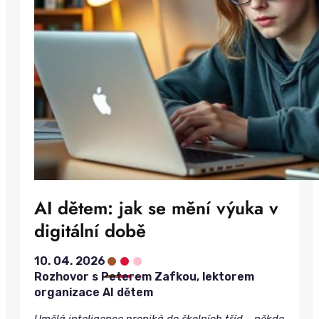
AI dětem: jak se mění výuka v
digitální době
•
•
•
10. 04. 2026
Rozhovor s Peterem Zafkou, lektorem
organizace AI dětem
Umělá inteligence proniká do školních tříd – někde