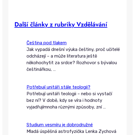
Další články z rubriky Vzdělávání
Čeština pod tlakem
Jak vypadá dnešní výuka češtiny, proč učitelé
odcházejí – a může literatura ještě
někohochytit za srdce? Rozhovor s bývalou
češtinářkou,
…
Potřebují unitáři stále teologii?
Potřebují unitáři teologii – nebo si vystačí
bez ní? V době, kdy se víra i hodnoty
vyjadřujímnoha různými způsoby, zní
…
Studium vesmíru je dobrodružné
Mladá úspěšná astrofyzička Lenka Zychová