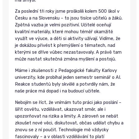
Za poslední tři roky jsme proškolili kolem 500 škol v
Česku a na Slovensku – to jsou tisíce učitelů a žáků.
Zpětná vazba je velmi pozitivní. Učitelé oceňují
kvalitní materiály, které mohou téměř okamžitě
využít ve výuce, a děti si aktivity užívají. Vidíme, že
je dokážou přivést k přemýšlení o tématech, nad
kterými se dříve vůbec nezastavovaly. A právě tam
může nastat skutečná změna myšlení a postojů.
Máme i zkušenosti z Pedagogické fakulty Karlovy
univerzity, kde probíhal jeden semestr seminář o AI.
Reakce studentů byly skvělé a potvrdily nám, že
naše práce má dopad i na budoucí učitele.
Nebojím se říct, že vnímám tuto práci jako poslání –
šířit osvětu, vzdělávat, ukazovat směr, ale i
upozorňovat na rizika a limity. A zároveň se nebát
zkoušet nové věci, diskutovat, občas udělat chybu a
znovu se z ní poučit. Technologie mě vždycky
fascinovaly – a v oblasti vzdělávání to platí