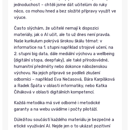
jednoduchost – chtěli jsme dát učitelům do ruky
něco, co mohou hned a bez složité přípravy využít ve
výuce.
Často slýchám, že učitelé nemají k dispozici
materiály, jak o AI učit, ale to už dnes není pravda.
Naše kurikulum pokrývá širokou škálu témat: v
informatice na 1. stupni například strojové učení, na
2. stupni big data, dále mediální výchovu a wellbeing
(digitální stopa, deepfaky), ale také přírodovědné,
humanitní předměty nebo dokonce náboženskou
výchovu. Na jejich přípravě se podíleli zkušení
odborníci – například Eva Nečasová, Bára Karpíšková
a Radek Špáta v oblasti informatiky, nebo Katka
Čiháková v oblasti digitálních kompetencí.
Každá metodika má své odborné i metodické
garanty a na webu uvádíme i počty pilotáží.
Důležitou součástí každého materiálu je bezpečné a
etické využívání AI. Nejde jen o to ukázat pozitivní