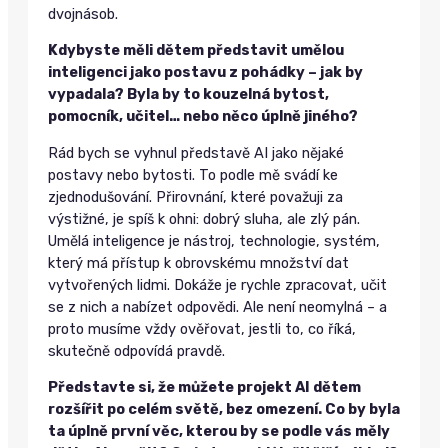
dvojnásob.
Kdybyste měli dětem představit umělou
inteligenci jako postavu z pohádky – jak by
vypadala? Byla by to kouzelná bytost,
pomocník, učitel… nebo něco úplně jiného?
Rád bych se vyhnul představě AI jako nějaké
postavy nebo bytosti. To podle mě svádí ke
zjednodušování. Přirovnání, které považuji za
výstižné, je spíš k ohni: dobrý sluha, ale zlý pán.
Umělá inteligence je nástroj, technologie, systém,
který má přístup k obrovskému množství dat
vytvořených lidmi. Dokáže je rychle zpracovat, učit
se z nich a nabízet odpovědi. Ale není neomylná – a
proto musíme vždy ověřovat, jestli to, co říká,
skutečně odpovídá pravdě.
Představte si, že můžete projekt AI dětem
rozšířit po celém světě, bez omezení. Co by byla
ta úplně první věc, kterou by se podle vás měly