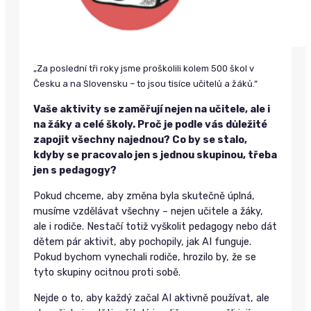
„Za poslední tři roky jsme proškolili kolem 500 škol v
Česku a na Slovensku – to jsou tisíce učitelů a žáků.“
Vaše aktivity se zaměřují nejen na učitele, ale i
na žáky a celé školy. Proč je podle vás důležité
zapojit všechny najednou? Co by se stalo,
kdyby se pracovalo jen s jednou skupinou, třeba
jen s pedagogy?
Pokud chceme, aby změna byla skutečně úplná,
musíme vzdělávat všechny – nejen učitele a žáky,
ale i rodiče. Nestačí totiž vyškolit pedagogy nebo dát
dětem pár aktivit, aby pochopily, jak AI funguje.
Pokud bychom vynechali rodiče, hrozilo by, že se
tyto skupiny ocitnou proti sobě.
Nejde o to, aby každý začal AI aktivně používat, ale