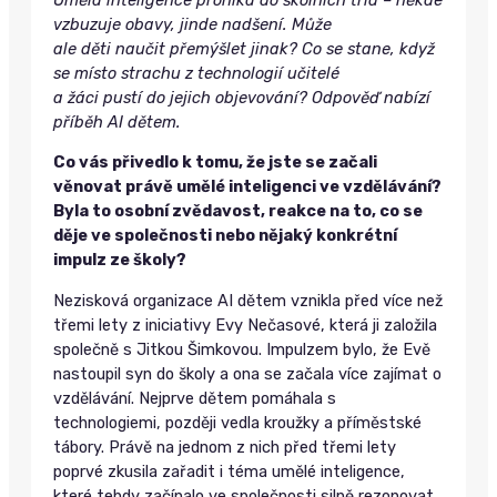
vzbuzuje obavy, jinde nadšení. Může
ale děti naučit přemýšlet jinak? Co se stane, když
se místo strachu z technologií učitelé
a žáci pustí do jejich objevování? Odpověď nabízí
příběh AI dětem.
Co vás přivedlo k tomu, že jste se začali
věnovat právě umělé inteligenci ve vzdělávání?
Byla to osobní zvědavost, reakce na to, co se
děje ve společnosti nebo nějaký konkrétní
impulz ze školy?
Nezisková organizace AI dětem vznikla před více než
třemi lety z iniciativy Evy Nečasové, která ji založila
společně s Jitkou Šimkovou. Impulzem bylo, že Evě
nastoupil syn do školy a ona se začala více zajímat o
vzdělávání. Nejprve dětem pomáhala s
technologiemi, později vedla kroužky a příměstské
tábory. Právě na jednom z nich před třemi lety
poprvé zkusila zařadit i téma umělé inteligence,
které tehdy začínalo ve společnosti silně rezonovat