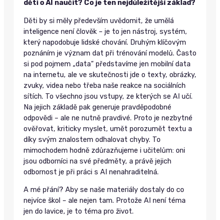
děti o AI naučit? Co je ten nejdůležitější základ?
Děti by si měly především uvědomit, že umělá
inteligence není člověk – je to jen nástroj, systém,
který napodobuje lidské chování. Druhým klíčovým
poznáním je význam dat při trénování modelů. Často
si pod pojmem „data“ představíme jen mobilní data
na internetu, ale ve skutečnosti jde o texty, obrázky,
zvuky, videa nebo třeba naše reakce na sociálních
sítích. To všechno jsou vstupy, ze kterých se AI učí.
Na jejich základě pak generuje pravděpodobné
odpovědi – ale ne nutně pravdivé. Proto je nezbytné
ověřovat, kriticky myslet, umět porozumět textu a
díky svým znalostem odhalovat chyby. To
mimochodem hodně zdůrazňujeme i učitelům: oni
jsou odborníci na své předměty, a právě jejich
odbornost je při práci s AI nenahraditelná.
A mé přání? Aby se naše materiály dostaly do co
nejvíce škol – ale nejen tam. Protože AI není téma
jen do lavice, je to téma pro život.