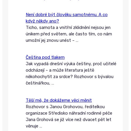
Není dobré být člověku samotnému. A co
když někdy ano?
Ticho, samota a vnitřní zklidnění nejsou jen
únikem před světem, ale často tím, co nám
umožní jej znovu unést –
…
Čeština pod tlakem
Jak vypadá dnešní výuka češtiny, proč učitelé
odcházejí – a může literatura ještě
někohochytit za srdce? Rozhovor s bývalou
češtinářkou,
…
Těší mě, že dokážeme věci měnit
Rozhovor s Janou Grohovou, ředitelkou
organizace Středisko náhradní rodinné péče
Jana Grohová se již více než dvacet pět let
věnuje
…