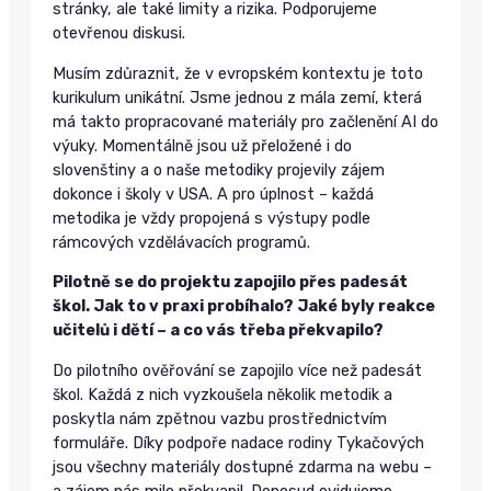
stránky, ale také limity a rizika. Podporujeme
otevřenou diskusi.
Musím zdůraznit, že v evropském kontextu je toto
kurikulum unikátní. Jsme jednou z mála zemí, která
má takto propracované materiály pro začlenění AI do
výuky. Momentálně jsou už přeložené i do
slovenštiny a o naše metodiky projevily zájem
dokonce i školy v USA. A pro úplnost – každá
metodika je vždy propojená s výstupy podle
rámcových vzdělávacích programů.
Pilotně se do projektu zapojilo přes padesát
škol. Jak to v praxi probíhalo? Jaké byly reakce
učitelů i dětí – a co vás třeba překvapilo?
Do pilotního ověřování se zapojilo více než padesát
škol. Každá z nich vyzkoušela několik metodik a
poskytla nám zpětnou vazbu prostřednictvím
formuláře. Díky podpoře nadace rodiny Tykačových
jsou všechny materiály dostupné zdarma na webu –
a zájem nás mile překvapil. Doposud evidujeme