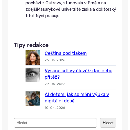
pochází z Ostravy, studovala v Brně a na
zdejšíMasarykově univerzitě získala doktorský
titul. Nyní pracuje
…
Tipy redakce
Čeština pod tlakem
26. 06. 2026
Vysoce citlivý člověk: dar, nebo
přítěž?
29. 05. 2026
AI dětem: jak se mění výuka v
digitální době
10. 04. 2026
S
Hledat
e