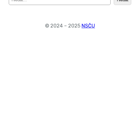
e
a
r
c
© 2024 – 2025
NSČU
h