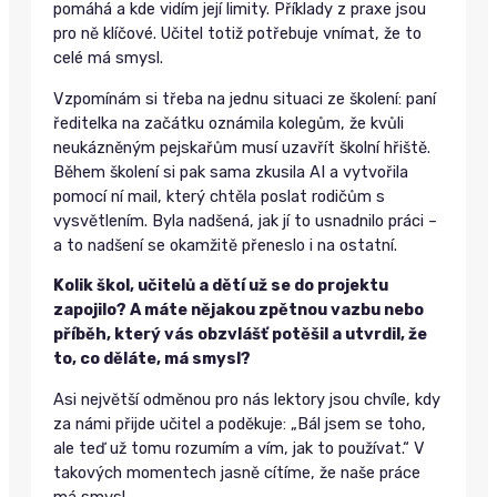
pomáhá a kde vidím její limity. Příklady z praxe jsou
pro ně klíčové. Učitel totiž potřebuje vnímat, že to
celé má smysl.
Vzpomínám si třeba na jednu situaci ze školení: paní
ředitelka na začátku oznámila kolegům, že kvůli
neukázněným pejskařům musí uzavřít školní hřiště.
Během školení si pak sama zkusila AI a vytvořila
pomocí ní mail, který chtěla poslat rodičům s
vysvětlením. Byla nadšená, jak jí to usnadnilo práci –
a to nadšení se okamžitě přeneslo i na ostatní.
Kolik škol, učitelů a dětí už se do projektu
zapojilo? A máte nějakou zpětnou vazbu nebo
příběh, který vás obzvlášť potěšil a utvrdil, že
to, co děláte, má smysl?
Asi největší odměnou pro nás lektory jsou chvíle, kdy
za námi přijde učitel a poděkuje: „Bál jsem se toho,
ale teď už tomu rozumím a vím, jak to používat.“ V
takových momentech jasně cítíme, že naše práce
má smysl.