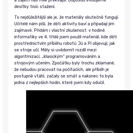
desítky tisíc stažení.
To nejdůležitější ale je, že materiály skutečně fungují.
Učitelé nám píší, že děti aktivity baví a připadají jim
zajímavé. Přidám i vlastní zkušenost: v hodině
informatiky ve 4. třídě jsem použil materiál, kde děti
prostřednictvím příběhu robotů Jú a Pí objevují, jak
se stroje učí. Měly si uvědomit rozdíl mezi
algoritmizací, „klasickým“ programováním a
strojovým učením. Zpočátku byly trochu zklamané,
že nebudou pracovat na počítačích, ale příběh je
postupně vtáhl, začaly se smát a nakonec to byla
jedna z nejlepších hodin, které jsem kdy odučil.