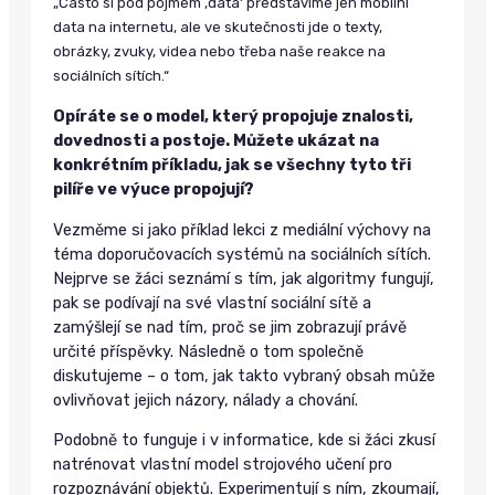
„Často si pod pojmem ‚data‘ představíme jen mobilní
data na internetu, ale ve skutečnosti jde o texty,
obrázky, zvuky, videa nebo třeba naše reakce na
sociálních sítích.“
Opíráte se o model, který propojuje znalosti,
dovednosti a postoje. Můžete ukázat na
konkrétním příkladu, jak se všechny tyto tři
pilíře ve výuce propojují?
Vezměme si jako příklad lekci z mediální výchovy na
téma doporučovacích systémů na sociálních sítích.
Nejprve se žáci seznámí s tím, jak algoritmy fungují,
pak se podívají na své vlastní sociální sítě a
zamýšlejí se nad tím, proč se jim zobrazují právě
určité příspěvky. Následně o tom společně
diskutujeme – o tom, jak takto vybraný obsah může
ovlivňovat jejich názory, nálady a chování.
Podobně to funguje i v informatice, kde si žáci zkusí
natrénovat vlastní model strojového učení pro
rozpoznávání objektů. Experimentují s ním, zkoumají,