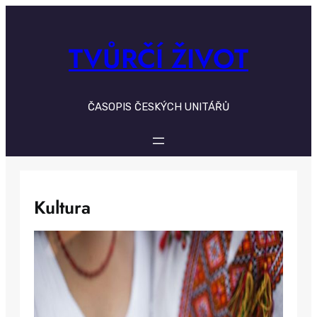
Skip
to
content
TVŮRČÍ ŽIVOT
ČASOPIS ČESKÝCH UNITÁŘŮ
Kultura