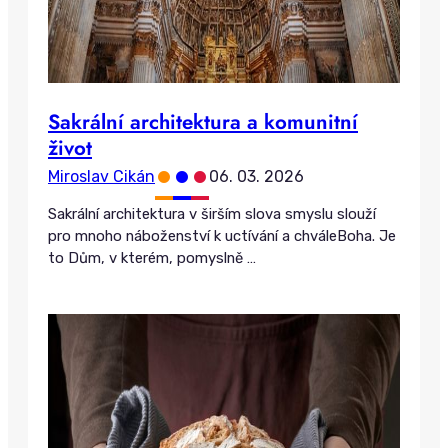
Sakrální architektura a komunitní
život
•
•
•
Miroslav Cikán
06. 03. 2026
Sakrální architektura v širším slova smyslu slouží
pro mnoho náboženství k uctívání a chváleBoha. Je
to Dům, v kterém, pomyslně
…