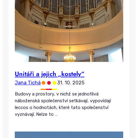
Unitáři a jejich „kostely“
•
•
•
Jana Tichá
31. 10. 2025
Budovy a prostory, v nichž se jednotlivá
náboženská společenství setkávají, vypovídají
leccos o hodnotách, které tato společenství
vyznávají. Nelze to
…