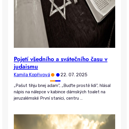
Pojetí všedního a svátečního času v
judaismu
•
•
Kamila Kopřivová
22. 07. 2025
„Pašut tihju bnej adam“, „Buďte prostě lidi“, hlásal
nápis na nálepce v kabince dámských toalet na
jeruzalémské První stanici, centru
…