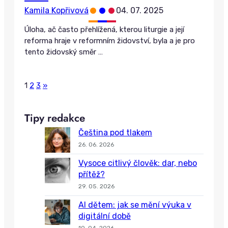
•
•
•
Kamila Kopřivová
04. 07. 2025
Úloha, ač často přehlížená, kterou liturgie a její
reforma hraje v reformním židovství, byla a je pro
tento židovský směr
…
P
N
1
2
3
»
o
e
x
s
Tipy redakce
t
t
P
Čeština pod tlakem
s
o
26. 06. 2026
p
s
a
Vysoce citlivý člověk: dar, nebo
t
přítěž?
s
g
29. 05. 2026
i
n
AI dětem: jak se mění výuka v
a
digitální době