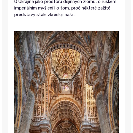
O Ukrajině jako prostoru dějinných zlomů, o ruském
imperiálním myšlení i o tom, proč některé zažité
představy stále zkreslují naši
…