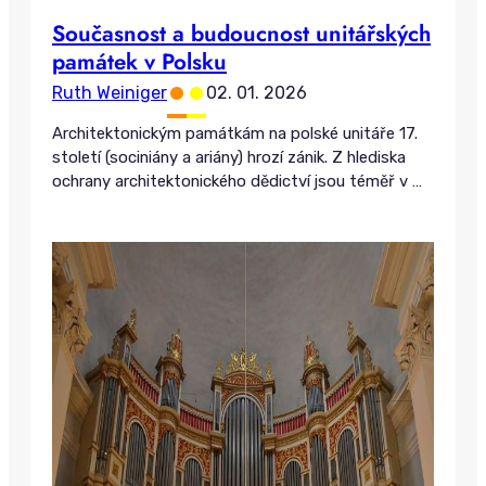
Současnost a budoucnost unitářských
památek v Polsku
•
•
Ruth Weiniger
02. 01. 2026
Architektonickým památkám na polské unitáře 17.
století (sociniány a ariány) hrozí zánik. Z hlediska
ochrany architektonického dědictví jsou téměř v
…