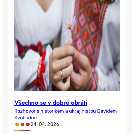
Všechno se v dobré obrátí
Rozhovor s historikem a ukrajinistou Davidem
Svobodou
•
•
•
24. 04. 2026