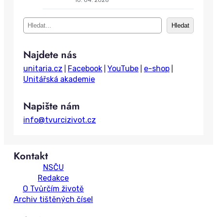
t
10. 04. 2026
i
S
o
Hledat
e
n
a
Najdete nás
r
c
unitaria.cz
Facebook
YouTube
e-shop
|
|
|
|
h
Unitářská akademie
Napište nám
info@tvurcizivot.cz
Kontakt
NSČU
Redakce
O Tvůrčím životě
Archiv tištěných čísel