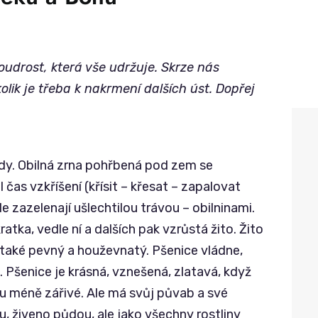
oudrost, která vše udržuje. Skrze nás
olik je třeba k nakrmení dalších úst. Dopřej
ůdy. Obilná zrna pohřbená pod zem se
čas vzkříšení (křísit – křesat – zapalovat
e zazelenají ušlechtilou trávou – obilninami.
ratka, vedle ní a dalších pak vzrůstá žito. Žito
e také pevný a houževnatý. Pšenice vládne,
n. Pšenice je krásná, vznešená, zlatavá, když
hu méně zářivé. Ale má svůj půvab a své
u, živeno půdou, ale jako všechny rostliny