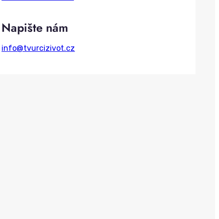
h
Napište nám
info@tvurcizivot.cz