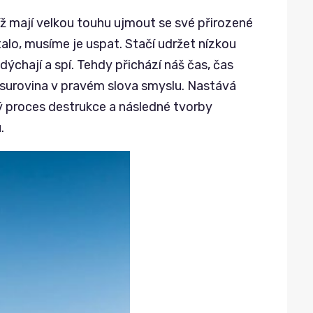
udíž mají velkou touhu ujmout se své přirozené
talo, musíme je uspat. Stačí udržet nízkou
dýchají a spí. Tehdy přichází náš čas, čas
vá surovina v pravém slova smyslu. Nastává
ý proces destrukce a následné tvorby
.