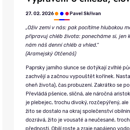
•
•
•
27. 02. 2026
Pavel Skřivan
„Oživ zemi v nás: pak pocítíme hlubokou m
připravuj chléb života: ponecháme si, jen k
nám náš denní chléb a vhled.“
(Aramejský Otčenáš)
Paprsky jarního slunce se dotýkají zvlhlé p
zachvějí a začnou vypouštět kořínek. Nastal 
oheň života), čas probuzení. Zakrátko se pol
Převládá pšenice, sličná, ale náročná aristok
je plebejec, trochu divoký, rozčepýřený, al
žito se dostalo na okraj společenství obilni
dozrává, žito je vousaté a neučesané, troc
přednosti. Obilí roste a zraje napájeno vodo