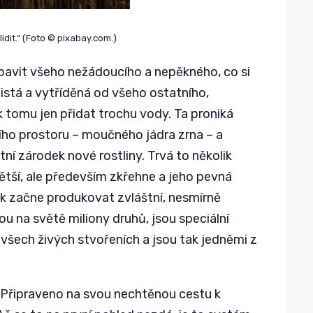
lidit.“ (Foto © pixabay.com.)
bavit všeho nežádoucího a nepěkného, co si
čistá a vytříděná od všeho ostatního,
 tomu jen přidat trochu vody. Ta proniká
ího prostoru – moučného jádra zrna – a
ní zárodek nové rostliny. Trvá to několik
ětší, ale především zkřehne a jeho pevná
ček začne produkovat zvláštní, nesmírně
ou na světě miliony druhů, jsou speciální
e všech živých stvořeních a jsou tak jedněmi z
. Připraveno na svou nechtěnou cestu k