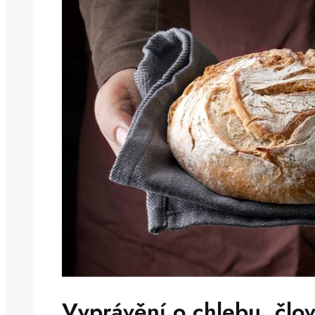
Vyprávění o chlebu, člo