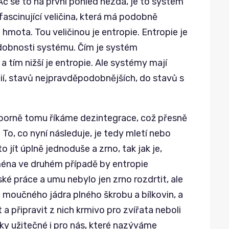
Ač se to na první pohled nezdá, je to systém
 fascinující veličina, která má podobně
mota. Tou veličinou je entropie. Entropie je
obnosti systému. Čím je systém
 tím nižší je entropie. Ale systémy mají
gií, stavů nejpravděpodobnějších, do stavů s
borně tomu říkáme dezintegrace, což přesně
o, co nyní následuje, je tedy mletí nebo
 jít úplně jednoduše a zrno, tak jak je,
ména ve druhém případě by entropie
 práce a umu nebylo jen zrno rozdrtit, ale
 moučného jádra plného škrobu a bílkovin, a
 a připravit z nich krmivo pro zvířata neboli
tky užitečné i pro nás, které nazýváme