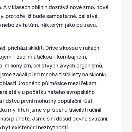
. A v klasech obilnin dozrává nové zrno, nové
y, protože již bude samostatné, celistvé,
ě nebo zvířatům, některým jako potravu,
el, přichází sklidit. Dříve s kosou v rukách,
ojem – žací mlátičkou – kombajnem,
, miliony zrn, celistvých živých organismů,
 jsme začali před mnoha tisíci lety na sklonku
oblasti úrodného půlměsíce mezi řekami
teré stály u počátku našeho evropského
a lidstvu první mohutný populační růst,
ku my, kteří jsme v průběhu tisíciletí učinili
a naší planetě. Jsme s ní dosud pevně svázáni,
a být existenční nezbytností.