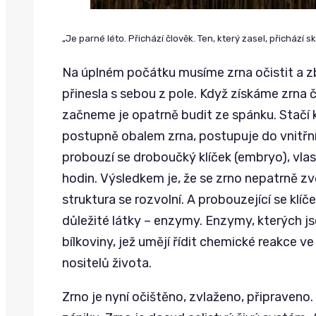
„Je parné léto. Přichází člověk. Ten, který zasel, přichází sk
Na úplném počátku musíme zrna očistit a z
přinesla s sebou z pole. Když získáme zrna 
začneme je opatrně budit ze spánku. Stačí k
postupně obalem zrna, postupuje do vnitřn
probouzí se droboučký klíček (embryo), vlast
hodin. Výsledkem je, že se zrno nepatrně zv
struktura se rozvolní. A probouzející se klí
důležité látky – enzymy. Enzymy, kterých js
bílkoviny, jež umějí řídit chemické reakce v
nositelů života.
Zrno je nyní očištěno, zvlaženo, připraveno