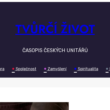
TVŮRČÍ ŽIVOT
ČASOPIS ČESKÝCH UNITÁŘŮ
•
•
•
•
ura
Společnost
Zamyšlení
Spiritualita