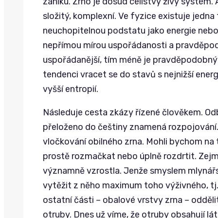
zániku. Zrno je dosud celistvý živý systém. 
složitý, komplexní. Ve fyzice existuje jedna
neuchopitelnou podstatu jako energie nebo h
nepřímou mírou uspořádanosti a pravděpod
uspořádanější, tím méně je pravděpodobný a
tendenci vracet se do stavů s nejnižší ener
vyšší entropií.
Následuje cesta zkázy řízené člověkem. Od
přeloženo do češtiny znamená rozpojování. T
vločkování obilného zrna. Mohli bychom na to
prostě rozmačkat nebo úplně rozdrtit. Zej
významně vzrostla. Jenže smyslem mlynářské
vytěžit z něho maximum toho výživného, tj.
ostatní části – obalové vrstvy zrna – oddělit
otruby. Dnes už víme, že otruby obsahují lá