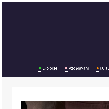
Skip
to
content
•
•
•
Ekologie
Vzdělávání
Kult