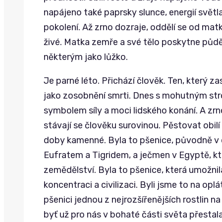
napájeno také paprsky slunce, energií světla
pokolení. Až zrno dozraje, oddělí se od matk
živé. Matka zemře a své tělo poskytne půd
některým jako lůžko.
Je parné léto. Přichází člověk. Ten, který zas
jako zosobnění smrti. Dnes s mohutným str
symbolem síly a moci lidského konání. A zrno
stávají se člověku surovinou. Pěstovat obilí
doby kamenné. Byla to pšenice, původně v 
Eufratem a Tigridem, a ječmen v Egyptě, k
zemědělství. Byla to pšenice, která umožnil
koncentraci a civilizaci. Byli jsme to na oplát
pšenici jednou z nejrozšířenějších rostlin n
byť už pro nás v bohaté části světa přestal