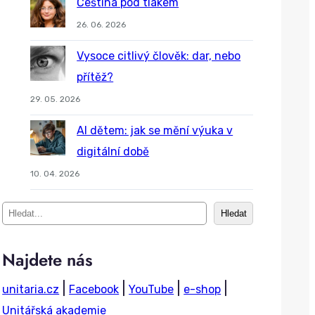
Čeština pod tlakem
26. 06. 2026
Vysoce citlivý člověk: dar, nebo
přítěž?
29. 05. 2026
AI dětem: jak se mění výuka v
digitální době
10. 04. 2026
S
Hledat
e
a
Najdete nás
r
|
|
|
|
unitaria.cz
Facebook
YouTube
e-shop
c
Unitářská akademie