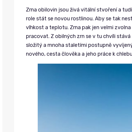
Zrna obilovin jsou živá vitální stvoření a t
role stát se novou rostlinou. Aby se tak nes
vlhkost a teplotu. Zrna pak jen velmi zvolna 
pracovat. Z obilných zrn se v tu chvíli stá
složitý a mnoha staletími postupně vyvíjen
nového, cesta člověka a jeho práce k chlebu