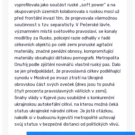
vyprofilovala jako součást ruské „soft power“ a na
okupovaných územích kolaborovala s ruskou mocí už
před frontální invazí tím, že projevovala všemožnou
součinnost s tzv. separatisty. V Pečerské lávře,
významném místě světového pravoslaví, se konaly
modlitby za Rusko, policejní razie odhalily v řadě
církevních objektů po celé zemi proruské agitační
materiály, značné peněžní obnosy, kompromitující
materiály obsahující dětskou pornografii. Metropolita
Onufrij podle zjištění novinářů vlastnil ruský pas. Dalo
se jen předpokládat, že pravoslavná církev podléhající
synodu v Moskvě po invazi ztratí na Ukrajině
obrovskou část svých oveček (dnes jsou to pouhá
čtyři procenta pravoslavných věřících v zemi).
Snahy vlády v Kyjevě jsou souběžné s konkurenční
ukrajinskou autokefální církví, na kterou možná čeká
status ukrajinské národní církve. Je jistě otázkou,
nakolik si v budoucnu kyjevští metropolité uchovají
svůj status v bezpečné distanci od politických vlivů.