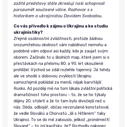
zažité představy stále zkreslují naši schopnost
porozumět současné válce. Rozhovor s s
historikem a ukrajinistou Davidem Svobodou.
Co vás přivedlo k zájmu o Ukrajinu a ke studiu
ukrajinistiky?
Zřejmě osobnostní zvláštnosti, protože žádnou
srozumitelnou okolnost vám nabídnout nemohu a
podobně vám odpoví asi každý, kdo je zaujat svým
oborem. Začínalo to u školních map, které jsem si o
přestávkách na přelomu 80. a 90. let okouzleně
prohlížel. Východ se zdál rozlehle tajemný. Já tehdy
ale ve shodě s dobovou zvyklostí Ukrajinu
samozřejmě pokládal za menší, nějak barvitější
Rusko. Až později mě na tom lákala zvláštní politická
dramatičnost toho prostoru – to, že se ho týkaly
dějiny 20. století a že to tam bylo divočejší než u
nás. Děda, odbojář, občas nevzrušeně konstatoval,
že vedle Slováků a Chorvatů „šli s Hitlerem“ taky
Ukrajinci. To se do mě zakouslo, jelikož „proněmečtí
Slované“ – to zní kacířsky, že? Rozhodly nakonec