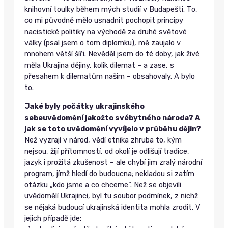
knihovní toulky během mých studií v Budapešti. To,
co mi původně mělo usnadnit pochopit principy
nacistické politiky na východě za druhé světové
války (psal jsem o tom diplomku), mě zaujalo v
mnohem větší šíři. Nevěděl jsem do té doby, jak živé
měla Ukrajina dějiny, kolik dilemat – a zase, s
přesahem k dilematům našim – obsahovaly. A bylo
to.
Jaké byly počátky ukrajinského
sebeuvědomění jakožto svébytného národa? A
jak se toto uvědomění vyvíjelo v průběhu dějin?
Než vyzrají v národ, vědí etnika zhruba to, kým
nejsou, žijí přítomností, od okolí je odlišují tradice,
jazyk i prožitá zkušenost – ale chybí jim zralý národní
program, jímž hledí do budoucna; nekladou si zatím
otázku „kdo jsme a co chceme“. Než se objevili
uvědomělí Ukrajinci, byl tu soubor podmínek, z nichž
se nějaká budoucí ukrajinská identita mohla zrodit. V
jejich případě jde: