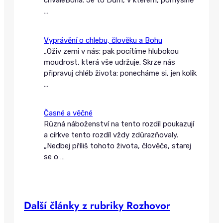
…
Vyprávění o chlebu, člověku a Bohu
„Oživ zemi v nás: pak pocítíme hlubokou
moudrost, která vše udržuje. Skrze nás
připravuj chléb života: ponecháme si, jen kolik
…
Časné a věčné
Různá náboženství na tento rozdíl poukazují
a církve tento rozdíl vždy zdůrazňovaly.
„Nedbej příliš tohoto života, člověče, starej
se o
…
Další články z rubriky Rozhovor