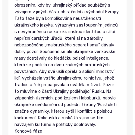
obrozením, kdy byl ukrajinský příklad souběžný s
vývojem v jiných částech střední a východní Evropy.
Tato fáze byla komplikována neustáleností
ukrajinského jazyka, výrazným zastoupením jedinců
s nevyhraněnou rusko-ukrajinskou identitou a sílící
nepřízní carských úřadů, které si na zárodky
nebezpečného „maloruského separatismu“ dávaly
dobrý pozor. Současně se ale ukrajinské venkovské
masy dostávaly do hledáčku polské inteligence,
která se podílela na dvou známých protiruských
povstáních. Aby své úsilí opřela o solidní množství
lidí, vycházela vstříc ukrajinskému rolnictvu, jehož
tradice a řeč propagovala a uváděla v život. Pozor –
to mluvíme o části Ukrajiny podléhající Rusku. Na
západních územích, pod žezlem Habsburků, nabylo
ukrajinské uvědomění od poslední třetiny 19. století
značné dynamiky, kterou sytil i konflikt s polskou
konkurencí. Rakouská a ruská Ukrajina se tím
navzájem kulturně a politicky doplňovaly.
Koncová fáze