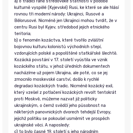
a) o tradici raně středověké státnosti v podobě
kulturně vyspělé (Kyjevské) Rusi, ke které se ale hlásí
rovnou tři moderní národy: Ukrajinci, Rusové a
Bělorusové. Nicméně jen Ukrajinci mohou tvrdit, že v
centru Rusi byl Kyjev, středobod jejich etnického
teritoria;
b) o fenomén kozáctva, které tvořilo zvláštní
bojovnou kulturu kolonistů východních stepí,
vzdorujících polské a popolštěné statkářské šlechtě.
Kozácká povstání v 17. století vyústila ve vznik
kozáckého státu, v jehož úředních dokumentech
nacházíme už pojem Ukrajina, ale poté, co se jej
zmocnilo moskevské carství, došlo k rychlé
degradaci kozáckých tradic. Nicméně kozácký exil,
který vzešel z potlačení kozáckých revolt tentokrát
proti Moskvě, můžeme nazvat již politicky
ukrajinským, o čemž svědčí jeho působnost na
některých panovnických dvorech tehdejší Evropy,
jejichž politiku se pokoušel usměrnit ve prospěch
ukrajinské věci. A naposledy:
c) to bylo časné 19. století s jeho národním