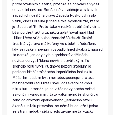
přímo vtělením Satana, protože se opovážila vydat
se vlastní cestou. Současně zosobňuje atraktivitu
západních ideálů, a právě Západu Rusko vyhlásilo
válku, čímž Ukrajině připadla role symbolu zla, které
je třeba potřít. Proto také v ruském počínání vidíme
běsnou destruktivitu, jakou uplatňoval například
Hitler třeba vůči vzbouřenecké Varšavě. Ruská
trestná výprava má kořeny ve století předešlém,
kdy se ruské impérium rozpadlo hned dvakrát: napřed
to carské, jen aby bylo s rychlostí v dějinách
nevídanou vystřídáno novým, sovětským. To
skončilo roku 1991. Putinovo pozdní stádium je
poslední křečí zmíněného imperiálního instinktu.
Může tím pádem být i nejnebezpečnější, protože
mezinárodní řád ztratil svou dosavadní pevnou
strukturu, proměňuje se v řád nový anebo neřád.
Zakončím varováním: tato válka nemůže skončit u
toho do omrzení opakovaného „jednacího stolu“.
Skončí u stolu pitevního, na němž bude ležet jedna
ze stran, neboť každá představuje metafyzický