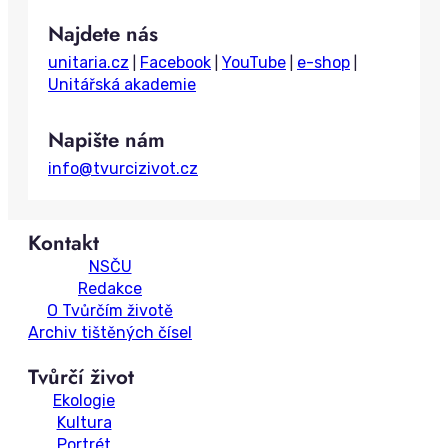
a
Najdete nás
r
c
unitaria.cz
Facebook
YouTube
e-shop
|
|
|
|
h
Unitářská akademie
Napište nám
info@tvurcizivot.cz
Kontakt
NSČU
Redakce
O Tvůrčím životě
Archiv tištěných čísel
Tvůrčí život
Ekologie
Kultura
Portrét