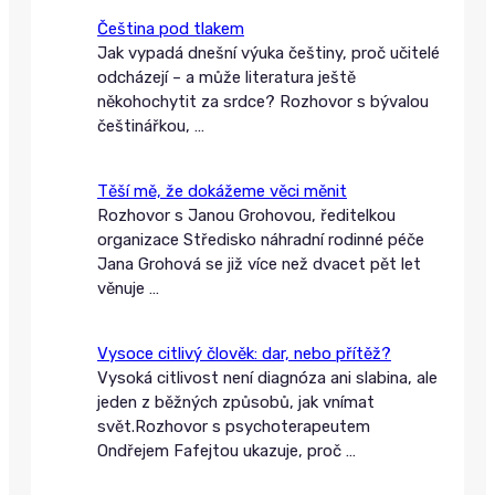
Čeština pod tlakem
Jak vypadá dnešní výuka češtiny, proč učitelé
odcházejí – a může literatura ještě
někohochytit za srdce? Rozhovor s bývalou
češtinářkou,
…
Těší mě, že dokážeme věci měnit
Rozhovor s Janou Grohovou, ředitelkou
organizace Středisko náhradní rodinné péče
Jana Grohová se již více než dvacet pět let
věnuje
…
Vysoce citlivý člověk: dar, nebo přítěž?
Vysoká citlivost není diagnóza ani slabina, ale
jeden z běžných způsobů, jak vnímat
svět.Rozhovor s psychoterapeutem
Ondřejem Fafejtou ukazuje, proč
…