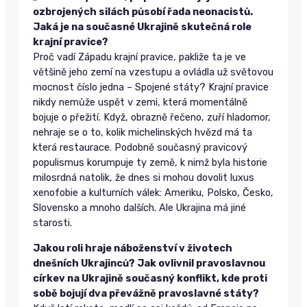
ozbrojených silách působí řada neonacistů.
Jaká je na současné Ukrajině skutečná role
krajní pravice?
Proč vadí Západu krajní pravice, pakliže ta je ve
většině jeho zemí na vzestupu a ovládla už světovou
mocnost číslo jedna – Spojené státy? Krajní pravice
nikdy nemůže uspět v zemi, která momentálně
bojuje o přežití. Když, obrazně řečeno, zuří hladomor,
nehraje se o to, kolik michelinských hvězd má ta
která restaurace. Podobně současný pravicový
populismus korumpuje ty země, k nimž byla historie
milosrdná natolik, že dnes si mohou dovolit luxus
xenofobie a kulturních válek: Ameriku, Polsko, Česko,
Slovensko a mnoho dalších. Ale Ukrajina má jiné
starosti.
Jakou roli hraje náboženství v životech
dnešních Ukrajinců? Jak ovlivnil pravoslavnou
církev na Ukrajině současný konflikt, kde proti
sobě bojují dva převážně pravoslavné státy?