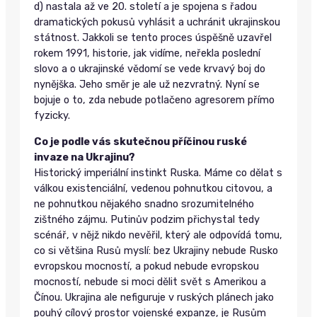
d) nastala až ve 20. století a je spojena s řadou
dramatických pokusů vyhlásit a uchránit ukrajinskou
státnost. Jakkoli se tento proces úspěšně uzavřel
rokem 1991, historie, jak vidíme, neřekla poslední
slovo a o ukrajinské vědomí se vede krvavý boj do
nynějška. Jeho směr je ale už nezvratný. Nyní se
bojuje o to, zda nebude potlačeno agresorem přímo
fyzicky.
Co je podle vás skutečnou příčinou ruské
invaze na Ukrajinu?
Historický imperiální instinkt Ruska. Máme co dělat s
válkou existenciální, vedenou pohnutkou citovou, a
ne pohnutkou nějakého snadno srozumitelného
zištného zájmu. Putinův podzim přichystal tedy
scénář, v nějž nikdo nevěřil, který ale odpovídá tomu,
co si většina Rusů myslí: bez Ukrajiny nebude Rusko
evropskou mocností, a pokud nebude evropskou
mocností, nebude si moci dělit svět s Amerikou a
Čínou. Ukrajina ale nefiguruje v ruských plánech jako
pouhý cílový prostor vojenské expanze, je Rusům