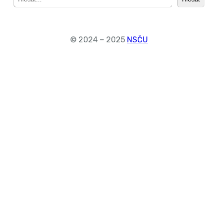
e
a
r
c
© 2024 – 2025
NSČU
h