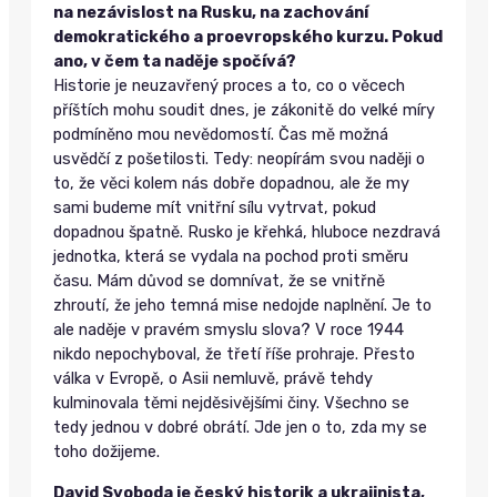
na nezávislost na Rusku, na zachování
demokratického a proevropského kurzu. Pokud
ano, v čem ta naděje spočívá?
Historie je neuzavřený proces a to, co o věcech
příštích mohu soudit dnes, je zákonitě do velké míry
podmíněno mou nevědomostí. Čas mě možná
usvědčí z pošetilosti. Tedy: neopírám svou naději o
to, že věci kolem nás dobře dopadnou, ale že my
sami budeme mít vnitřní sílu vytrvat, pokud
dopadnou špatně. Rusko je křehká, hluboce nezdravá
jednotka, která se vydala na pochod proti směru
času. Mám důvod se domnívat, že se vnitřně
zhroutí, že jeho temná mise nedojde naplnění. Je to
ale naděje v pravém smyslu slova? V roce 1944
nikdo nepochyboval, že třetí říše prohraje. Přesto
válka v Evropě, o Asii nemluvě, právě tehdy
kulminovala těmi nejděsivějšími činy. Všechno se
tedy jednou v dobré obrátí. Jde jen o to, zda my se
toho dožijeme.
David Svoboda je český historik a ukrajinista,