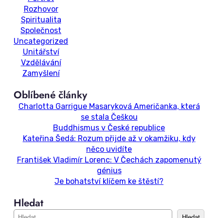
Rozhovor
Spiritualita
Společnost
Uncategorized
Unitářství
Vzdělávání
Zamyšlení
Oblíbené články
Charlotta Garrigue Masaryková Američanka, která
se stala Češkou
Buddhismus v České republice
Kateřina Šedá: Rozum přijde až v okamžiku, kdy
něco uvidíte
František Vladimír Lorenc: V Čechách zapomenutý
génius
Je bohatství klíčem ke štěstí?
Hledat
S
Hledat