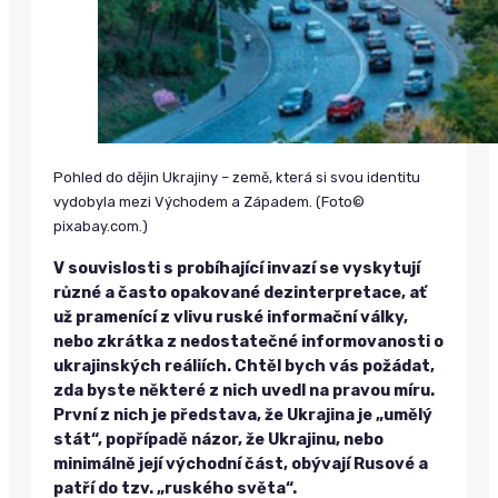
Pohled do dějin Ukrajiny – země, která si svou identitu
vydobyla mezi Východem a Západem. (Foto©
pixabay.com.)
V souvislosti s probíhající invazí se vyskytují
různé a často opakované dezinterpretace, ať
už pramenící z vlivu ruské informační války,
nebo zkrátka z nedostatečné informovanosti o
ukrajinských reáliích. Chtěl bych vás požádat,
zda byste některé z nich uvedl na pravou míru.
První z nich je představa, že Ukrajina je „umělý
stát“, popřípadě názor, že Ukrajinu, nebo
minimálně její východní část, obývají Rusové a
patří do tzv. „ruského světa“.