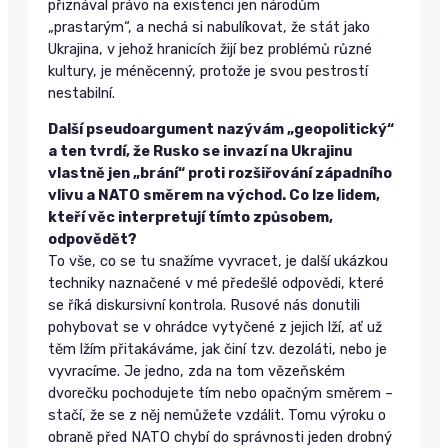
přiznával právo na existenci jen národům
„prastarým“, a nechá si nabulíkovat, že stát jako
Ukrajina, v jehož hranicích žijí bez problémů různé
kultury, je méněcenný, protože je svou pestrostí
nestabilní.
Další pseudoargument nazývám „geopolitický“
a ten tvrdí, že Rusko se invazí na Ukrajinu
vlastně jen „brání“ proti rozšiřování západního
vlivu a NATO směrem na východ. Co lze lidem,
kteří věc interpretují tímto způsobem,
odpovědět?
To vše, co se tu snažíme vyvracet, je další ukázkou
techniky naznačené v mé předešlé odpovědi, které
se říká diskursivní kontrola. Rusové nás donutili
pohybovat se v ohrádce vytyčené z jejich lží, ať už
těm lžím přitakáváme, jak činí tzv. dezoláti, nebo je
vyvracíme. Je jedno, zda na tom vězeňském
dvorečku pochodujete tím nebo opačným směrem –
stačí, že se z něj nemůžete vzdálit. Tomu výroku o
obraně před NATO chybí do správnosti jeden drobný