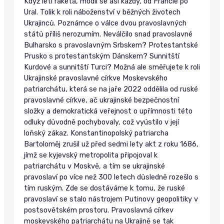
Když letí raketa, modlí se asi každý, od Francie po
Ural. Tolik k roli náboženství v běžných životech
Ukrajinců. Poznámce o válce dvou pravoslavných
států příliš nerozumím. Neválčilo snad pravoslavné
Bulharsko s pravoslavným Srbskem? Protestantské
Prusko s protestantským Dánskem? Sunnitští
Kurdové a sunnitští Turci? Možná ale směřujete k roli
Ukrajinské pravoslavné církve Moskevského
patriarchátu, která se na jaře 2022 oddělila od ruské
pravoslavné církve, ač ukrajinské bezpečnostní
složky a demokratická veřejnost o upřímnosti této
odluky důvodně pochybovaly, což vyústilo v její
loňský zákaz. Konstantinopolský patriarcha
Bartoloměj zrušil už před sedmi lety akt z roku 1686,
jímž se kyjevský metropolita připojoval k
patriarchátu v Moskvě, a tím se ukrajinské
pravoslaví po více než 300 letech důsledně rozešlo s
tím ruským. Zde se dostáváme k tomu, že ruské
pravoslaví se stalo nástrojem Putinovy geopolitiky v
postsovětském prostoru. Pravoslavná církev
moskevského patriarchátu na Ukrajině se tak