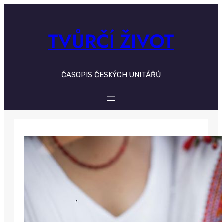
Skip
to
content
TVŮRČÍ ŽIVOT
ČASOPIS ČESKÝCH UNITÁŘŮ