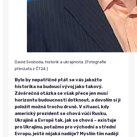
David Svoboda, historik a ukrajinista. (Fotografie
převzata z ČT24.)
Bylo by nepatřičné ptát se vás jakožto
historika na budoucí vývoj jako takový.
Závěrečná otázka se však přece jen musí
horizontu budoucnosti dotknout, a dovolím si ji
položit možná trochu drsně. V situaci, kdy
americký prezident se chová vůči Rusku,
Ukrajině a Evropě tak, jak se chová – existuje
pro Ukrajinu, potažmo pro východní a střední
Evropu, ještě nějaká naděje? Myslím tím naději