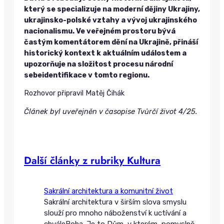
který se specializuje na moderní dějiny Ukrajiny,
ukrajinsko-polské vztahy a vývoj ukrajinského
nacionalismu. Ve veřejném prostoru bývá
častým komentátorem dění na Ukrajině, přináší
historický kontext k aktuálním událostem a
upozorňuje na složitost procesu národní
sebeidentifikace v tomto regionu.
Rozhovor připravil Matěj Čihák
Článek byl uveřejněn v časopise Tvůrčí život 4/25.
Další články z rubriky Kultura
Sakrální architektura a komunitní život
Sakrální architektura v širším slova smyslu
slouží pro mnoho náboženství k uctívání a
chváleBoha. Je to Dům, v kterém, pomyslně