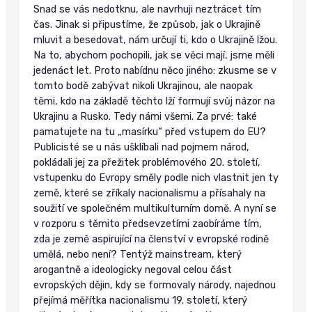
Snad se vás nedotknu, ale navrhuji neztrácet tím
čas. Jinak si připustíme, že způsob, jak o Ukrajině
mluvit a besedovat, nám určují ti, kdo o Ukrajině lžou.
Na to, abychom pochopili, jak se věci mají, jsme měli
jedenáct let. Proto nabídnu něco jiného: zkusme se v
tomto bodě zabývat nikoli Ukrajinou, ale naopak
těmi, kdo na základě těchto lží formují svůj názor na
Ukrajinu a Rusko. Tedy námi všemi. Za prvé: také
pamatujete na tu „masírku“ před vstupem do EU?
Publicisté se u nás ušklíbali nad pojmem národ,
pokládali jej za přežitek problémového 20. století,
vstupenku do Evropy směly podle nich vlastnit jen ty
země, které se zříkaly nacionalismu a přísahaly na
soužití ve společném multikulturním domě. A nyní se
v rozporu s těmito předsevzetími zaobíráme tím,
zda je země aspirující na členství v evropské rodině
umělá, nebo není? Tentýž mainstream, který
arogantně a ideologicky negoval celou část
evropských dějin, kdy se formovaly národy, najednou
přejímá měřítka nacionalismu 19. století, který