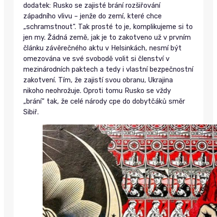
dodatek: Rusko se zajisté brání rozšiřování
západního vlivu – jenže do zemí, které chce
„schramstnout“. Tak prosté to je, komplikujeme si to
jen my. Žádná země, jak je to zakotveno už v prvním
článku závěrečného aktu v Helsinkách, nesmí být
omezována ve své svobodě volit si členství v
mezinárodních paktech a tedy i vlastní bezpečnostní
zakotvení. Tím, že zajistí svou obranu, Ukrajina
nikoho neohrožuje. Oproti tomu Rusko se vždy
„brání“ tak, že celé národy cpe do dobytčáků směr
Sibiř.