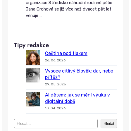
organizace Středisko náhradní rodinné péče
Jana Grohová se již více než dvacet pět let
věnuje
…
Tipy redakce
Čeština pod tlakem
26. 06. 2026
Vysoce citlivý člověk: dar, nebo
přítěž?
29. 05. 2026
AI dětem: jak se mění výuka v
digitální době
10. 04. 2026
S
Hledat
e