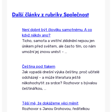
Další články z rubriky Společnost
Není dobré být člověku samotnému. A co
když někdy ano?
Ticho, samota a vnitřní zklidnění nejsou jen
únikem před světem, ale často tím, co nám
umožní jej znovu unést –
…
Čeština pod tlakem
Jak vypadá dnešní výuka češtiny, proč učitelé
odcházejí – a může literatura ještě
někohochytit za srdce? Rozhovor s bývalou
češtinářkou,
…
Těší mě, že dokážeme věci měnit
Rozhovor s Janou Grohovou, ředitelkou