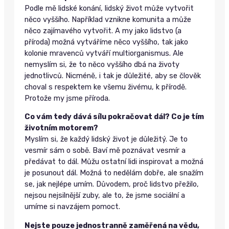
Podle mě lidské konání, lidský život může vytvořit
něco vyššího. Například vznikne komunita a může
něco zajímavého vytvořit. A my jako lidstvo (a
příroda) možná vytváříme něco vyššího, tak jako
kolonie mravenců vytváří multiorganismus. Ale
nemyslím si, že to něco vyššího dbá na životy
jednotlivců. Nicméně, i tak je důležité, aby se člověk
choval s respektem ke všemu živému, k přírodě.
Protože my jsme příroda.
Co vám tedy dává sílu pokračovat dál? Co je tím
životním motorem?
Myslím si, že každý lidský život je důležitý. Je to
vesmír sám o sobě. Baví mě poznávat vesmír a
předávat to dál. Můžu ostatní lidi inspirovat a možná
je posunout dál. Možná to nedělám dobře, ale snažím
se, jak nejlépe umím. Důvodem, proč lidstvo přežilo,
nejsou nejsilnější zuby, ale to, že jsme sociální a
umíme si navzájem pomoct.
Nejste pouze jednostranně zaměřená na vědu,