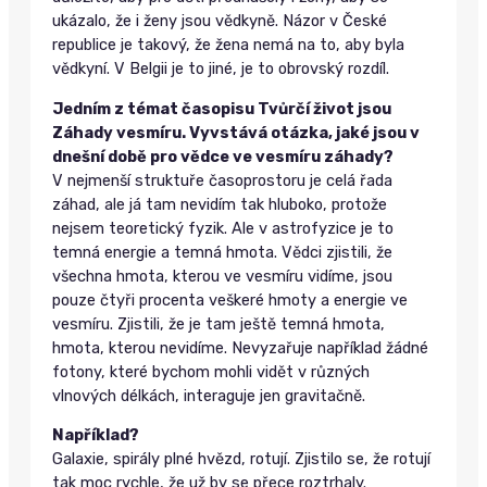
ukázalo, že i ženy jsou vědkyně. Názor v České
republice je takový, že žena nemá na to, aby byla
vědkyní. V Belgii je to jiné, je to obrovský rozdíl.
Jedním z témat časopisu Tvůrčí život jsou
Záhady vesmíru. Vyvstává otázka, jaké jsou v
dnešní době pro vědce ve vesmíru záhady?
V nejmenší struktuře časoprostoru je celá řada
záhad, ale já tam nevidím tak hluboko, protože
nejsem teoretický fyzik. Ale v astrofyzice je to
temná energie a temná hmota. Vědci zjistili, že
všechna hmota, kterou ve vesmíru vidíme, jsou
pouze čtyři procenta veškeré hmoty a energie ve
vesmíru. Zjistili, že je tam ještě temná hmota,
hmota, kterou nevidíme. Nevyzařuje například žádné
fotony, které bychom mohli vidět v různých
vlnových délkách, interaguje jen gravitačně.
Například?
Galaxie, spirály plné hvězd, rotují. Zjistilo se, že rotují
tak moc rychle, že už by se přece roztrhaly.