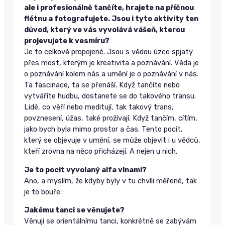
ale i profesionálně tančíte, hrajete na příčnou
flétnu a fotografujete. Jsou i tyto aktivity ten
důvod, který ve vás vyvolává vášeň, kterou
projevujete k vesmíru?
Je to celkově propojené. Jsou s vědou úzce spjaty
přes most, kterým je kreativita a poznávání. Věda je
o poznávání kolem nás a umění je o poznávání v nás.
Ta fascinace, ta se přenáší. Když tančíte nebo
vytváříte hudbu, dostanete se do takového transu.
Lidé, co věří nebo meditují, tak takový trans,
povznesení, úžas, také prožívají. Když tančím, cítím,
jako bych byla mimo prostor a čas. Tento pocit,
který se objevuje v umění, se může objevit i u vědců,
kteří zrovna na něco přicházejí. A nejen u nich.
Je to pocit vyvolaný alfa vlnami?
Ano, a myslím, že kdyby byly v tu chvíli měřené, tak
je to bouře.
Jakému tanci se věnujete?
Věnuji se orientálnímu tanci, konkrétně se zabývám