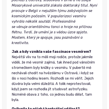
Masarykově univerzitě získala doktorský titul. Nyní
pracuje v Belgii v nejužším týmu zabývajícím se
kosmickým počasím. V popularizaci vesmíru
vyhrála několik soutěží. Profesionálně
se věnuje orientálnímu tanci a hraje na příčnou
flétnu. Tvrdí, že umění je s vědou úzce spjato.
Mostem, který je spojuje, jsou poznávání a
kreativita.
Jak a kdy vznikla vaše fascinace vesmírem?
Největší vliv na to měli moji rodiče, protože jakmile
viděli, že mě vesmír zajímá, tak ihned pod vánočním
stromečkem byly knížky o vesmíru. V pubertě mě
nechávali chodit na hvězdárnu v Ostravě, i když se
šlo v noci hodinu lesem. Rozhodli se mi věřit. Jejich
důvěra byla velmi důležitá. A tolik neprotestovali,
když jsem se rozhodla jít studovat astrofyziku.
Nicméně obava z toho, co jednou budu dělat, tam
byla.
Ovlivnila to nějaká konkrétní událost?