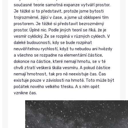
současné teorie samotná expanze vytváří prostor.
Je těžké si to představit, protože jsme bytosti
trojrozměrné, žijící v čase, a jsme už obklopeni tím
prostorem. Je těžké si představit bezrozměrný
prostor. Úplné nic. Podle jiných teorií se říká, že je
vesmír cyklický. Že se rozpíná v různých cyklech. V
daleké budoucnosti, kdy se bude rozpínat
neuvěřitelnou rychlostí, když tu nebudou ani hvězdy
a všechno se rozpadne na elementární částice,
dokonce na částice, které nemají hmotu, se v té
chvíli ztratí veškerá škála vesmíru. A pokud částice
nemají hmotnost, tak pro ně neexistuje čas. Čas
existuje pouze v závislosti na hmotě. Toto může být
počátek nového velkého třesku. A s ním opět
vznikne čas.