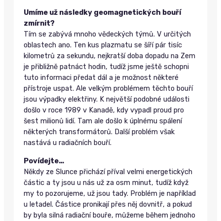
Umíme už následky geomagnetických bouří
zmírnit?
Tím se zabývá mnoho vědeckých týmů. V určitých
oblastech ano. Ten kus plazmatu se šíří pár tisíc
kilometrů za sekundu, nejkratší doba dopadu na Zem
je přibližně patnáct hodin, tudíž jsme ještě schopni
tuto informaci předat dál a je možnost některé
přístroje uspat. Ale velkým problémem těchto bouří
jsou výpadky elektřiny. K největší podobné události
došlo v roce 1989 v Kanadě, kdy vypadl proud pro
šest milionů lidí. Tam ale došlo k úplnému spálení
některých transformátorů. Další problém však
nastává u radiačních bouří.
Povídejte…
Někdy ze Slunce přichází příval velmi energetických
částic a ty jsou u nás už za osm minut, tudíž když
my to pozorujeme, už jsou tady. Problém je například
u letadel. Částice pronikají přes něj dovnitř, a pokud
by byla silná radiační bouře, můžeme během jednoho