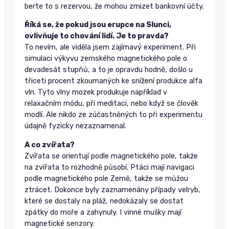
berte to s rezervou, že mohou zmizet bankovní účty.
Říká se, že pokud jsou erupce na Slunci,
ovlivňuje to chování lidí. Je to pravda?
To nevím, ale viděla jsem zajímavý experiment. Při
simulaci výkyvu zemského magnetického pole o
devadesát stupňů, a to je opravdu hodně, došlo u
třiceti procent zkoumaných ke snížení produkce alfa
vln. Tyto vlny mozek produkuje například v
relaxačním módu, při meditaci, nebo když se člověk
modlí. Ale nikdo ze zúčastněných to při experimentu
údajně fyzicky nezaznamenal.
A co zvířata?
Zvířata se orientují podle magnetického pole, takže
na zvířata to rozhodně působí. Ptáci mají navigaci
podle magnetického pole Země, takže se můžou
ztrácet. Dokonce byly zaznamenány případy velryb,
které se dostaly na pláž, nedokázaly se dostat
zpátky do moře a zahynuly. I vinné mušky mají
magnetické senzory.