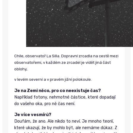
Chile, observatoř La Silla. Dopravní zrcadla na cestě mezi
observatořemi, v každém ze zrcadel je vidět jiná část
oblohy,
v levém severní a v pravém jižní polokoule.
Je na Zemi něco, pro co neexistuje čas?
Například fotony, nehmotné částice, které dopadají
do vašeho oka, pro ně čas není.
Je více vesmírů?
Doufám, že ano. Ale nikdo to neví. Je mnoho teorií,
které ukazují, že by mohlo být, ale nemáme důkaz. Z