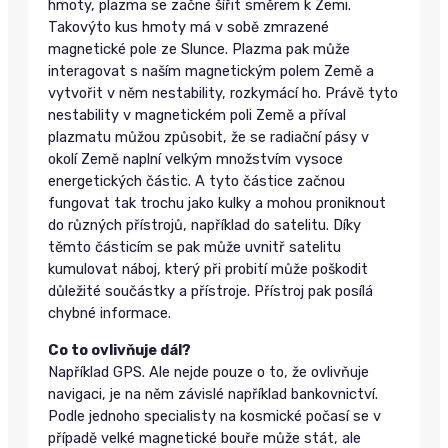
hmoty, plazma se začne šířit směrem k Zemi.
Takovýto kus hmoty má v sobě zmrazené
magnetické pole ze Slunce. Plazma pak může
interagovat s naším magnetickým polem Země a
vytvořit v něm nestability, rozkymácí ho. Právě tyto
nestability v magnetickém poli Země a příval
plazmatu můžou způsobit, že se radiační pásy v
okolí Země naplní velkým množstvím vysoce
energetických částic. A tyto částice začnou
fungovat tak trochu jako kulky a mohou proniknout
do různých přístrojů, například do satelitu. Díky
těmto částicím se pak může uvnitř satelitu
kumulovat náboj, který při probití může poškodit
důležité součástky a přístroje. Přístroj pak posílá
chybné informace.
Co to ovlivňuje dál?
Například GPS. Ale nejde pouze o to, že ovlivňuje
navigaci, je na něm závislé například bankovnictví.
Podle jednoho specialisty na kosmické počasí se v
případě velké magnetické bouře může stát, ale