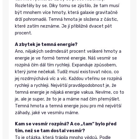
Rozletěly by se. Díky tomu se zjistilo, že tam musí
být mnohem více hmoty, která galaxie gravitačně
drží pohromadě. Temná hmota je složena z částic,
které zatím neznáme. Je jí přibližně dvacet pět
procent.
A zbytek je temná energie?
Ano, nějakých sedmdesát procent veškeré hmoty a
energie je ve formě temné energie. Náš vesmír se
rozpíná čím dál tím rychleji. Expanduje způsobem,
který jsme nečekali. Tudíž musí existovat něco, co
jej rozdmýchává víc a víc. Každou vteřinu se rozpíná
rychleji a rychleji. Největší pravděpodobnost je, že
temná energie je nějaká energie vakua. Nevíme, co to
je, ale je super, že to je a máme nad čím přemýšlet.
Temná hmota a temná energie jsou pro mě největší
záhady, jaké ve vesmíru máme.
Kam se vesmír rozpíná? A co „tam“ bylo před
tím, než se tam dostal vesmír?
To je otázka, která trápila mnoho vědců. Podle