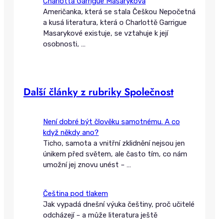
Charlotta Garrigue Masaryková
Američanka, která se stala Češkou Nepočetná
a kusá literatura, která o Charlottě Garrigue
Masarykové existuje, se vztahuje k její
osobnosti,
…
Další články z rubriky Společnost
Není dobré být člověku samotnému. A co
když někdy ano?
Ticho, samota a vnitřní zklidnění nejsou jen
únikem před světem, ale často tím, co nám
umožní jej znovu unést –
…
Čeština pod tlakem
Jak vypadá dnešní výuka češtiny, proč učitelé
odcházejí – a může literatura ještě