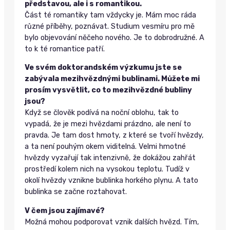
představou, ale i s romantikou.
Část té romantiky tam vždycky je. Mám moc ráda
různé příběhy, poznávat. Studium vesmíru pro mě
bylo objevování něčeho nového. Je to dobrodružné. A
to k té romantice patří.
Ve svém doktorandském výzkumu jste se
zabývala mezihvězdnými bublinami. Můžete mi
prosím vysvětlit, co to mezihvězdné bubliny
jsou?
Když se člověk podívá na noční oblohu, tak to
vypadá, že je mezi hvězdami prázdno, ale není to
pravda. Je tam dost hmoty, z které se tvoří hvězdy,
a ta není pouhým okem viditelná. Velmi hmotné
hvězdy vyzařují tak intenzivně, že dokážou zahřát
prostředí kolem nich na vysokou teplotu. Tudíž v
okolí hvězdy vznikne bublinka horkého plynu. A tato
bublinka se začne roztahovat.
V čem jsou zajímavé?
Možná mohou podporovat vznik dalších hvězd. Tím,