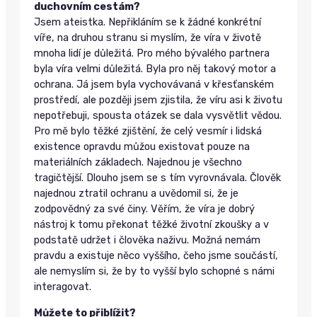
duchovním cestám?
Jsem ateistka. Nepřikláním se k žádné konkrétní
víře, na druhou stranu si myslím, že víra v životě
mnoha lidí je důležitá. Pro mého bývalého partnera
byla víra velmi důležitá. Byla pro něj takový motor a
ochrana. Já jsem byla vychovávaná v křesťanském
prostředí, ale později jsem zjistila, že víru asi k životu
nepotřebuji, spousta otázek se dala vysvětlit vědou.
Pro mě bylo těžké zjištění, že celý vesmír i lidská
existence opravdu můžou existovat pouze na
materiálních základech. Najednou je všechno
tragičtější. Dlouho jsem se s tím vyrovnávala. Člověk
najednou ztratil ochranu a uvědomil si, že je
zodpovědný za své činy. Věřím, že víra je dobrý
nástroj k tomu překonat těžké životní zkoušky a v
podstatě udržet i člověka naživu. Možná nemám
pravdu a existuje něco vyššího, čeho jsme součástí,
ale nemyslím si, že by to vyšší bylo schopné s námi
interagovat.
Můžete to přiblížit?