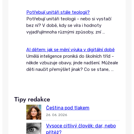
Potřebují unitáři stále teologii?
Potřebují unitáři teologii – nebo si vystačí
bez ní? V době, kdy se víra i hodnoty
vyjadřujímnoha různými způsoby, zní
…
AI dětem: jak se mění výuka v digitální době
Umělá inteligence proniká do školních tříd –
někde vzbuzuje obavy, jinde nadšení. Můžeale
děti naučit přemýšlet jinak? Co se stane,
…
Tipy redakce
Čeština pod tlakem
26. 06. 2026
Vysoce citlivý člověk: dar, nebo
přítěž?