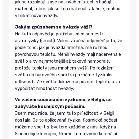
jak se rozpínají, zase na jiných místech stlačují
materiál, a tím, jak se ten materiál stlačuje, mohou
vznikat nové hvězdy.
Jakým způsobem se hvězdy váží?
Na tuto odpověď je potřeba jeden semestr
astrofyziky (smích). Velmi stručná odpověď je ta, že
podle toho, jak je hvězda hmotná, má různou
povrchovou teplotu. Menší hvězdy mají načervenalé
světlo a ty nejhmotnější až takové namodralé,
protože teploty jsou mnohem vyšší. Po rozložení
světla do barevného spektra poznáme fyzikální
odlišnosti. Ze světla dokážeme poznat teplotu a z ní
vypočítat hmotnost hvězdy.
Ve vašem současném výzkumu, v Belgii, se
zabýváte kosmickým počasím.
Jsem moc ráda, že jsem tuto příležitost v Belgii
dostala. Je to aplikovaná fyzika. Kosmické počasí
můžeme spojit s životem každého z nás. Když na
Slunci dojde k erupci, říkáme tomu výron koronální