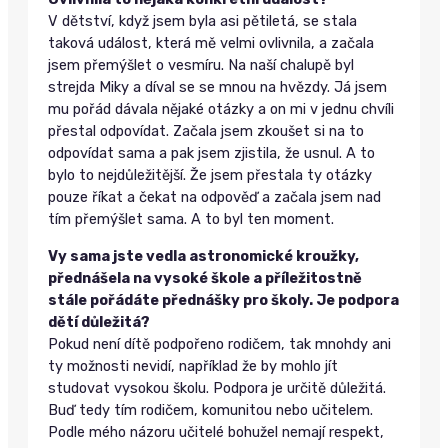
V dětství, když jsem byla asi pětiletá, se stala
taková událost, která mě velmi ovlivnila, a začala
jsem přemýšlet o vesmíru. Na naší chalupě byl
strejda Miky a díval se se mnou na hvězdy. Já jsem
mu pořád dávala nějaké otázky a on mi v jednu chvíli
přestal odpovídat. Začala jsem zkoušet si na to
odpovídat sama a pak jsem zjistila, že usnul. A to
bylo to nejdůležitější. Že jsem přestala ty otázky
pouze říkat a čekat na odpověď a začala jsem nad
tím přemýšlet sama. A to byl ten moment.
Vy sama jste vedla astronomické kroužky,
přednášela na vysoké škole a příležitostně
stále pořádáte přednášky pro školy. Je podpora
dětí důležitá?
Pokud není dítě podpořeno rodičem, tak mnohdy ani
ty možnosti nevidí, například že by mohlo jít
studovat vysokou školu. Podpora je určitě důležitá.
Buď tedy tím rodičem, komunitou nebo učitelem.
Podle mého názoru učitelé bohužel nemají respekt,