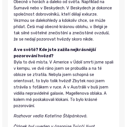
Obecně v horách a daleko od světa. Například na
Šumavě nebo v Beskydech. V Beskydech je dokonce
společnost dobrovolníků, kteří dělají exkurze.
Vezmou se dalekohledy a kdokoliv chce, se může
přidat. Češi mají obecně krásnou oblohu, v Belgii je
tak silné světelné znečistění a znečistěné ovzduší,
že se nedají pozorovat hvězdy skoro nikde.
A ve světě? Kde jste zažila nejkrásnější
pozorování hvězd?
Byla to dvě místa. V Americe v Údolí smrti jsme spali
v kempu, ve dvě ráno jsem se probudila a na té
obloze se ztratila. Nebyla jsem schopná se
orientovat, to bylo tolik hvězd! Zbytek noci jsem
strávila s foťákem v ruce. A v Austrálii v buši jsem
viděla nepravidelné galaxie, Magellenova oblaka. A
kolem mě poskakovali klokani. To bylo krásné
pozorování.
Rozhovor vedla Kateřina Štěpánková.
Článek byl uveden v časopise Tvůrčí život