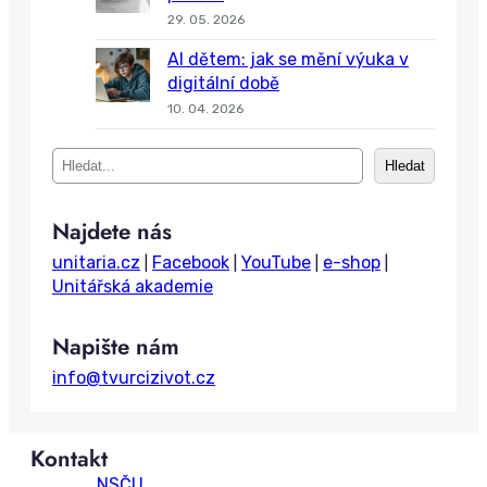
29. 05. 2026
AI dětem: jak se mění výuka v
digitální době
10. 04. 2026
S
Hledat
e
a
Najdete nás
r
c
unitaria.cz
Facebook
YouTube
e-shop
|
|
|
|
h
Unitářská akademie
Napište nám
info@tvurcizivot.cz
Kontakt
NSČU