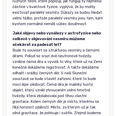
různých teorií, které popisují, jak fungují ty nejmenší
částice v kvantové fyzice, vyplývá, že by mohly
existovat paralelní vesmíry. Důkazy se budou hledat
velmi těžko, protože paralelní vesmíry jsou tam, kam
bychom normálně neměli vůbec dosáhnout.
Jaké objevy nebo vynálezy v astrofyzice nebo
celkově v objevování vesmíru můžeme
očekávat za padesát let?
Bude to souviset se strukturou vesmíru a černými
dírami. Pokud se srazí dvě neutronové hvězdy,
vznikne černá díra a vyvolá to vlny, které už na Zemi
konečně dokážeme registrovat. A takto dokážeme
odhalit i srážky černých děr. V naší Sluneční
soustavě se bude stavět zařízení, které to bude
moci lépe sledovat. Černá díra je malinký hustý
objekt, který vznikl zhroucením velmi hmotné
hvězdy, která zkolabovala pod tíhou vlastní
gravitace. Kolem černých děr je místo, kterému se
říká horizont událostí. Místo, za kterým už je tak
silná gravitace, že pohlcuje i světlo. Zřejmě budeme