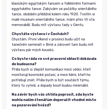
klasickým egyptským tancem a folklórními formami
egyptského tance. Zabývám se počátky orientálního
tance, obdobím přibližně kolem roku 1920. Tvořím si
malé muzeum orientálního tance, mám přes tři sta
memorabilií. Budu mít výstavu tady v Gentu.
Chystáte výstavu i v Čechách?
Chystám. První víkend v prosinci budu učit na
tanečním semináři v Brně a zároveň tam budu mít
výstavu pár mých kousků.
Co byste ráda ve své pracovní oblasti dokázala
do budoucna?
Přála bych si zlepšit komunikaci mezi vědci, kteří
monitorují kosmické počasí, a mezi lidmi, kteří ho
potřebují znát. Přála bych si být součástí týmu,
který to vyřeší, a dopady bouří budou minimální.
Na závěr bych vás chtěla poprosit, zda byste
mohla našim čtenářům doporučit vhodné místo
na pozorování hvězd?