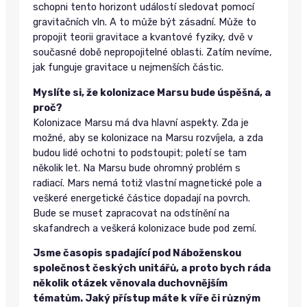
schopni tento horizont událostí sledovat pomocí
gravitačních vln. A to může být zásadní. Může to
propojit teorii gravitace a kvantové fyziky, dvě v
současné době nepropojitelné oblasti. Zatím nevíme,
jak funguje gravitace u nejmenších částic.
Myslíte si, že kolonizace Marsu bude úspěšná, a
proč?
Kolonizace Marsu má dva hlavní aspekty. Zda je
možné, aby se kolonizace na Marsu rozvíjela, a zda
budou lidé ochotni to podstoupit; poletí se tam
několik let. Na Marsu bude ohromný problém s
radiací. Mars nemá totiž vlastní magnetické pole a
veškeré energetické částice dopadají na povrch.
Bude se muset zapracovat na odstínění na
skafandrech a veškerá kolonizace bude pod zemí.
Jsme časopis spadající pod Náboženskou
společnost českých unitářů, a proto bych ráda
několik otázek věnovala duchovnějším
tématům. Jaký přístup máte k víře či různým