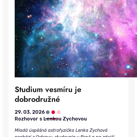
Studium vesmíru je
dobrodružné
•
•
•
29. 03. 2026
Rozhovor s Lenkou Zychovou
Mladá úspěšná astrofyzička Lenka Zychová
pochází z Ostravy, studovala v Brně a na zdejší