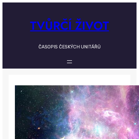
Skip
to
content
TVŮRČÍ ŽIVOT
ČASOPIS ČESKÝCH UNITÁŘŮ