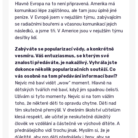
Hlavně Evropa na to není připravená. Amerika má
komunikaci lépe zajištěnou, ale tam jsou úplně jiné
peníze. V Evropě jsem v nejužším týmu, zabývajícím
se radiačními bouřemi a včasnou komunikací jejich
následků, a jsme tři. V Americe jsou v nejužším týmu
desítky lidí.
Zabýváte se popularizací vědy, a konkrétně
vesmíru. Váš entuziasmus, se kterým své
znalosti předáváte, je nakažlivý. Vyhrála jste
dokonce několik popularizačních soutěží. Co
vás osobně na tom předávání informací baví?
Nejvíc mě baví vidět „wow“ moment. Hlavně na
dětských tvářích mě baví, když jim spadnou čelisti.
Užívám si tyto momenty. Nejvíc si na tom vážím
toho, že některé děti to opravdu chytne. Děti nad
tím skutečně přemýšlí. V dnešním školství učitelům
klesá respekt, ale učitel je neskutečně důležitý
člověk ve vzdělání a částečně ve výchově dítěte. A
přednášejícího vidí trochu jinak. Myslím si, že je
důležité, aby pro děti přednášely i ženy, aby se