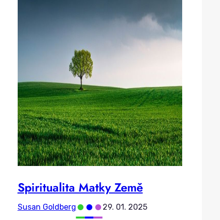
Spiritualita Matky Země
•
•
•
Susan Goldberg
29. 01. 2025