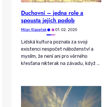
Duchovní – jedna role a
spousta jejích podob
•
•
Milan Klapetek
01. 02. 2025
Lidská kultura poznala za svoji
existenci nespočet náboženství a
myslím, že není ani pro věrného
křesťana nikterak na závadu, když
…