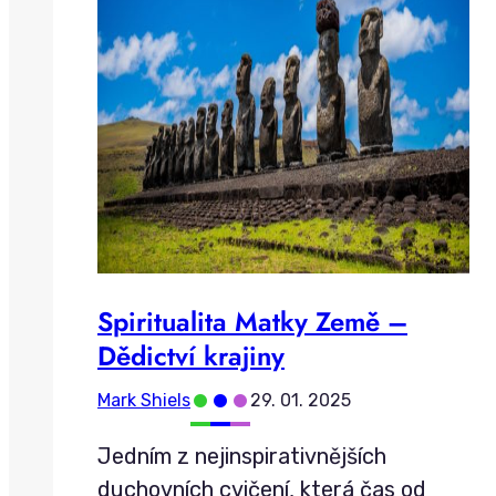
Spiritualita Matky Země –
Dědictví krajiny
•
•
•
Mark Shiels
29. 01. 2025
Jedním z nejinspirativnějších
duchovních cvičení, která čas od