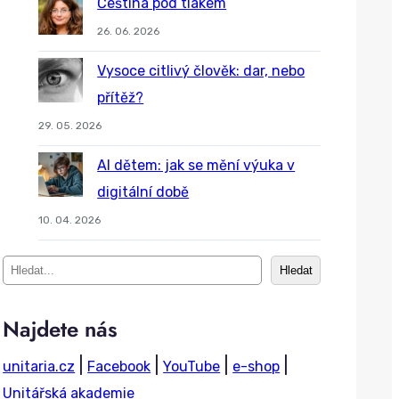
Čeština pod tlakem
26. 06. 2026
Vysoce citlivý člověk: dar, nebo
přítěž?
29. 05. 2026
AI dětem: jak se mění výuka v
digitální době
10. 04. 2026
S
Hledat
e
a
Najdete nás
r
|
|
|
|
unitaria.cz
Facebook
YouTube
e-shop
c
Unitářská akademie