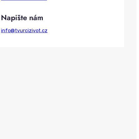
h
Napište nám
info@tvurcizivot.cz