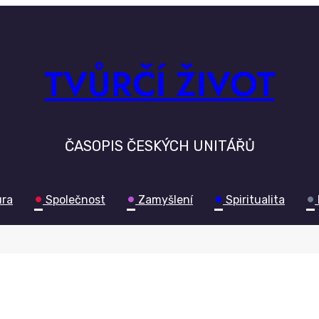
TVŮRČÍ ŽIVOT
ČASOPIS ČESKÝCH UNITÁŘŮ
•
•
•
•
ura
Společnost
Zamyšlení
Spiritualita