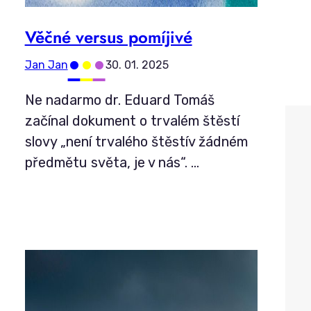
Věčné versus pomíjivé
•
•
•
Jan Jan
30. 01. 2025
Ne nadarmo dr. Eduard Tomáš
začínal dokument o trvalém štěstí
slovy „není trvalého štěstív žádném
předmětu světa, je v nás“.
…