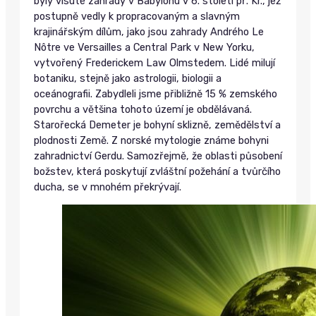
byly visuté zahrady v Babylonu v 6. století př. Kr., jež
postupně vedly k propracovaným a slavným
krajinářským dílům, jako jsou zahrady Andrého Le
Nôtre ve Versailles a Central Park v New Yorku,
vytvořený Frederickem Law Olmstedem. Lidé milují
botaniku, stejně jako astrologii, biologii a
oceánografii. Zabydleli jsme přibližně 15 % zemského
povrchu a většina tohoto území je obdělávaná.
Starořecká Demeter je bohyní sklizně, zemědělství a
plodnosti Země. Z norské mytologie známe bohyni
zahradnictví Gerdu. Samozřejmě, že oblasti působení
božstev, která poskytují zvláštní požehání a tvůrčího
ducha, se v mnohém překrývají.