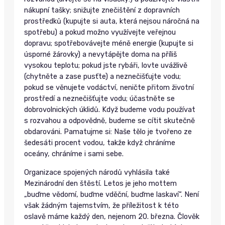
nákupní tašky; snižujte znečištění z dopravních
prostředků (kupujte si auta, která nejsou náročná na
spotřebu) a pokud možno využívejte veřejnou
dopravu; spotřebovávejte méně energie (kupujte si
úsporné žárovky) a nevytápějte doma na příliš
vysokou teplotu; pokud jste rybáři, lovte uvážlivě
(chytněte a zase pusťte) a neznečišťujte vodu;
pokud se věnujete vodáctví, neničte přitom životní
prostředí a neznečišťujte vodu; účastněte se
dobrovolnických úklidů. Když budeme vodu používat
s rozvahou a odpovědně, budeme se cítit skutečně
obdarováni. Pamatujme si: Naše tělo je tvořeno ze
šedesáti procent vodou, takže když chráníme
oceány, chráníme i sami sebe.
Organizace spojených národů vyhlásila také
Mezinárodní den štěstí. Letos je jeho mottem
„buďme vědomí, buďme vděční, buďme laskaví“. Není
však žádným tajemstvím, že příležitost k této
oslavě máme každý den, nejenom 20. března. Člověk