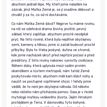
abychom jednali lépe. My, kteří jsme naladěni na
zázrak, jímž Matka Země je, se jí snažíme děkovat a
chválit ji za to, co od ní dostáváme.
Co nám Matka Země dává? Nejprve tu máme rovinu,
na níž se odehrává drama života; jeviště, pevný
základ, který zajišťuje, abychom prostě neodpluli
pryč. Na této rovině, která byla nejdříve obyčejnou
zemí, kameny a hlínou, jsme si začali budovat prosté
příbytky. Byla to třeba jeskyně, dutina ve stromě,
kde jsme nacházeli úkryt před nepřízní počasí a před
predátory. Z této roviny nakonec vyrostly civilizace.
Během doby, která uplynula mezi naším prvním
okamžikem a růstem metropolí, nám tatáž Země
poskytovala místo, abychom měli kam klást nohy a
naučit se postupně vzpřímené chůzi. I tehdy jsme
věděli, že to není jen obyčejná náhoda. Od někoho
nebo něčeho nám přicházela pomoc. Gaia je v řecké
mytologii matkou veškerého života. Jejím římským
protějškem je Terra. V dávnověku tyto bohyně,