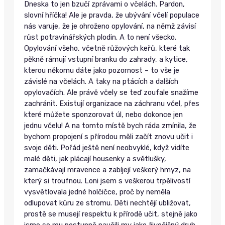
Dneska to jen bzučí zprávami o včelách. Pardon,
slovní hříčka! Ale je pravda, že ubývání včelí populace
nás varuje, že je ohroženo opylování, na němž závisí
růst potravinářských plodin. A to není všecko.
Opylování všeho, včetně růžových keřů, které tak
pěkně rámují vstupní branku do zahrady, a kytice,
kterou někomu dáte jako pozornost – to vše je
závislé na včelách. A taky na ptácích a dalších
opylovačích. Ale právě včely se teď zoufale snažíme
zachránit. Existují organizace na záchranu včel, přes
které můžete sponzorovat úl, nebo dokonce jen
jednu včelu! A na tomto místě bych ráda zmínila, že
bychom propojení s přírodou měli začít znovu učit i
svoje děti. Pořád ještě není neobvyklé, když vidíte
malé děti, jak plácají housenky a světlušky,
zamačkávají mravence a zabíjejí veškerý hmyz, na
který si troufnou. Loni jsem s veškerou trpělivostí
vysvětlovala jedné holčičce, proč by neměla
odlupovat kůru ze stromu. Děti nechtějí ubližovat,
prostě se musejí respektu k přírodě učit, stejně jako