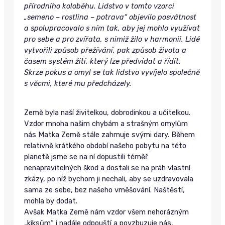
přírodního koloběhu. Lidstvo v tomto vzorci
„semeno – rostlina – potrava“ objevilo posvátnost
a spolupracovalo s ním tak, aby jej mohlo využívat
pro sebe a pro zvířata, s nimiž žilo v harmonii. Lidé
vytvořili způsob přežívání, pak způsob života a
časem systém žití, který lze předvídat a řídit.
Skrze pokus a omyl se tak lidstvo vyvíjelo společně
s věcmi, které mu předcházely.
Země byla naší živitelkou, dobrodinkou a učitelkou.
Vzdor mnoha našim chybám a strašným omylům
nás Matka Země stále zahrnuje svými dary. Během
relativně krátkého období našeho pobytu na této
planetě jsme se na ní dopustili téměř
nenapravitelných škod a dostali se na práh vlastní
zkázy, po níž bychom ji nechali, aby se uzdravovala
sama ze sebe, bez našeho vměšování. Naštěstí,
mohla by dodat.
Avšak Matka Země nám vzdor všem nehorázným
„kiksům“ i nadále odpouští a povzbuzuje nás,