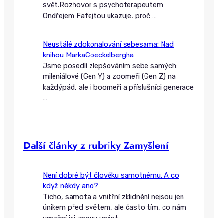
svět.Rozhovor s psychoterapeutem
Ondřejem Fafejtou ukazuje, proč
…
Neustálé zdokonalování sebesama: Nad
knihou MarkaCoeckelbergha
Jsme posedlí zlepšováním sebe samých:
mileniálové (Gen Y) a zoomeři (Gen Z) na
každýpád, ale i boomeři a příslušníci generace
…
Další články z rubriky Zamyšlení
Není dobré být člověku samotnému. A co
když někdy ano?
Ticho, samota a vnitřní zklidnění nejsou jen
únikem před světem, ale často tím, co nám
umožní jej znovu unést –
…