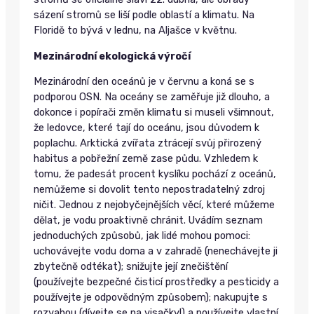
sázení stromů se liší podle oblastí a klimatu. Na
Floridě to bývá v lednu, na Aljašce v květnu.
Mezinárodní ekologická výročí
Mezinárodní den oceánů je v červnu a koná se s
podporou OSN. Na oceány se zaměřuje již dlouho, a
dokonce i popírači změn klimatu si museli všimnout,
že ledovce, které tají do oceánu, jsou důvodem k
poplachu. Arktická zvířata ztrácejí svůj přirozený
habitus a pobřežní země zase půdu. Vzhledem k
tomu, že padesát procent kyslíku pochází z oceánů,
nemůžeme si dovolit tento nepostradatelný zdroj
ničit. Jednou z nejobyčejnějších věcí, které můžeme
dělat, je vodu proaktivně chránit. Uvádím seznam
jednoduchých způsobů, jak lidé mohou pomoci:
uchovávejte vodu doma a v zahradě (nenechávejte ji
zbytečně odtékat); snižujte její znečištění
(používejte bezpečné čisticí prostředky a pesticidy a
používejte je odpovědným způsobem); nakupujte s
rozvahou (dívejte se na visačky!) a používejte vlastní