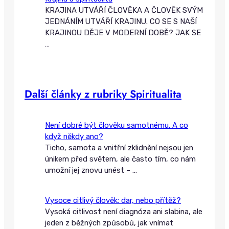
KRAJINA UTVÁŘÍ ČLOVĚKA A ČLOVĚK SVÝM
JEDNÁNÍM UTVÁŘÍ KRAJINU. CO SE S NAŠÍ
KRAJINOU DĚJE V MODERNÍ DOBĚ? JAK SE
…
Další články z rubriky Spiritualita
Není dobré být člověku samotnému. A co
když někdy ano?
Ticho, samota a vnitřní zklidnění nejsou jen
únikem před světem, ale často tím, co nám
umožní jej znovu unést –
…
Vysoce citlivý člověk: dar, nebo přítěž?
Vysoká citlivost není diagnóza ani slabina, ale
jeden z běžných způsobů, jak vnímat