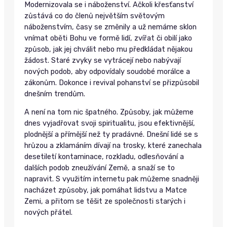
Modernizovala se i náboženství. Ačkoli křesťanství
zůstává co do členů největším světovým
náboženstvím, časy se změnily a už nemáme sklon
vnímat oběti Bohu ve formě lidí, zvířat či obilí jako
způsob, jak jej chválit nebo mu předkládat nějakou
žádost. Staré zvyky se vytrácejí nebo nabývají
nových podob, aby odpovídaly soudobé morálce a
zákonům. Dokonce i revival pohanství se přizpůsobil
dnešním trendům.
A není na tom nic špatného. Způsoby, jak můžeme
dnes vyjadřovat svoji spiritualitu, jsou efektivnější,
plodnější a přímější než ty pradávné. Dnešní lidé se s
hrůzou a zklamáním dívají na trosky, které zanechala
desetiletí kontaminace, rozkladu, odlesňování a
dalších podob zneužívání Země, a snaží se to
napravit. S využitím internetu pak můžeme snadněji
nacházet způsoby, jak pomáhat lidstvu a Matce
Zemi, a přitom se těšit ze společnosti starých i
nových přátel.