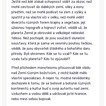
Ještě než lidé získali schopnost vidět za obzor, než
mohli cestovat do dalekých zemí, věky a eony
předtím, než se mohli podívat na zem z výšky a
spatřit ji na vlastní oči v celku, než mohli vidět
diverzitu různých forem krajiny a vegetace, její
úžasnou topografii a hojnost zvířat, věděli už, že
planeta Země je obrovské a velkolepé nebeské
těleso. Než pochopili, že jsou součástí sluneční
soustavy, která je sama ve vesmíru pouhou tečkou,
věděli, že jsou obyvateli štědrého a bohatého daru
přírody. Byli ohromeni. Kde se tu vzali? Kde se tu
vzala tato planeta? Kdo to způsobil?
Před příchodem monoteismu přisuzovali lidé vládu
nad Zemí různým božstvům, z nichž každé mělo
vlastní specializaci. A nejen to, možná nevědomky
docházelo k tomu, že se bohové a bohyně různých
kontinentů a kultur buď o svoji autoritu nad zemí,
vzduchem a vodou dělili a udržovali jisté hranice,
nebo mezi sebou bojovali.