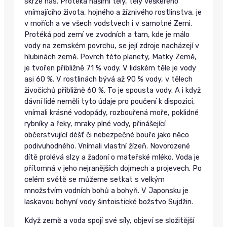
skrze nás. Protéká našimi těly, těly veškerého
vnímajícího života, hojného a žíznivého rostlinstva, je
v mořích a ve všech vodstvech i v samotné Zemi.
Protéká pod zemí ve zvodních a tam, kde je málo
vody na zemském povrchu, se její zdroje nacházejí v
hlubinách země. Povrch této planety, Matky Země,
je tvořen přibližně 71 % vody. V lidském těle je vody
asi 60 %. V rostlinách bývá až 90 % vody, v tělech
živočichů přibližně 60 %. To je spousta vody. A i když
dávní lidé neměli tyto údaje pro poučení k dispozici,
vnímali krásné vodopády, rozbouřená moře, poklidné
rybníky a řeky, mraky plné vody, přinášející
občerstvující déšť či nebezpečné bouře jako něco
podivuhodného. Vnímali vlastní žízeň. Novorozené
dítě prolévá slzy a žadoní o mateřské mléko. Voda je
přítomná v jeho nejranějších dojmech a projevech. Po
celém světě se můžeme setkat s velkým
množstvím vodních bohů a bohyň. V Japonsku je
laskavou bohyní vody šintoistické božstvo Sujdžin.
Když země a voda spojí své síly, objeví se složitější