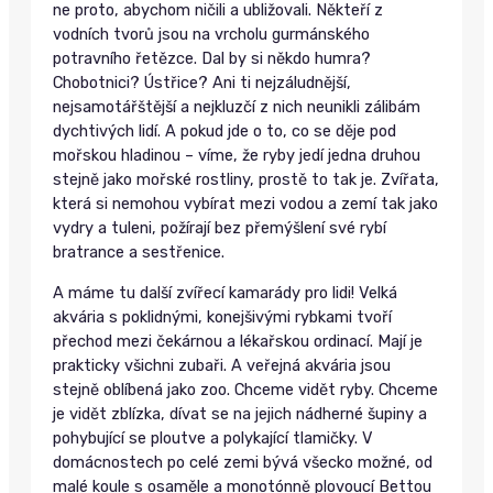
ne proto, abychom ničili a ubližovali. Někteří z
vodních tvorů jsou na vrcholu gurmánského
potravního řetězce. Dal by si někdo humra?
Chobotnici? Ústřice? Ani ti nejzáludnější,
nejsamotářštější a nejkluzčí z nich neunikli zálibám
dychtivých lidí. A pokud jde o to, co se děje pod
mořskou hladinou – víme, že ryby jedí jedna druhou
stejně jako mořské rostliny, prostě to tak je. Zvířata,
která si nemohou vybírat mezi vodou a zemí tak jako
vydry a tuleni, požírají bez přemýšlení své rybí
bratrance a sestřenice.
A máme tu další zvířecí kamarády pro lidi! Velká
akvária s poklidnými, konejšivými rybkami tvoří
přechod mezi čekárnou a lékařskou ordinací. Mají je
prakticky všichni zubaři. A veřejná akvária jsou
stejně oblíbená jako zoo. Chceme vidět ryby. Chceme
je vidět zblízka, dívat se na jejich nádherné šupiny a
pohybující se ploutve a polykající tlamičky. V
domácnostech po celé zemi bývá všecko možné, od
malé koule s osaměle a monotónně plovoucí Bettou