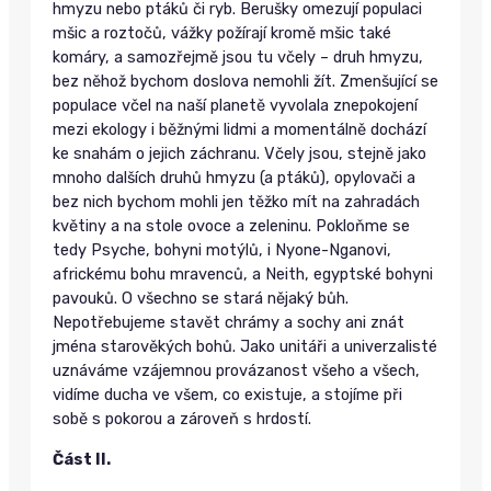
hmyzu nebo ptáků či ryb. Berušky omezují populaci
mšic a roztočů, vážky požírají kromě mšic také
komáry, a samozřejmě jsou tu včely – druh hmyzu,
bez něhož bychom doslova nemohli žít. Zmenšující se
populace včel na naší planetě vyvolala znepokojení
mezi ekology i běžnými lidmi a momentálně dochází
ke snahám o jejich záchranu. Včely jsou, stejně jako
mnoho dalších druhů hmyzu (a ptáků), opylovači a
bez nich bychom mohli jen těžko mít na zahradách
květiny a na stole ovoce a zeleninu. Pokloňme se
tedy Psyche, bohyni motýlů, i Nyone-Nganovi,
africkému bohu mravenců, a Neith, egyptské bohyni
pavouků. O všechno se stará nějaký bůh.
Nepotřebujeme stavět chrámy a sochy ani znát
jména starověkých bohů. Jako unitáři a univerzalisté
uznáváme vzájemnou provázanost všeho a všech,
vidíme ducha ve všem, co existuje, a stojíme při
sobě s pokorou a zároveň s hrdostí.
Část II.