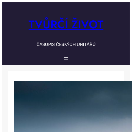
Skip
to
content
TVŮRČÍ ŽIVOT
ČASOPIS ČESKÝCH UNITÁŘŮ