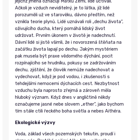
jejichž jména označují Matku Zemi, lidé uctívali.
Ačkoli je vzduch neviditelný, je to látka, jíž lidé
porozuměli už ve starověku, dávno předtím, než
vznikla teorie plynů. Lidé uznávali roli „dechu života“,
oživujícího ducha, který pomáhá lidský život
udržovat. Prvním úkonem v životě je nadechnutí.
Dávní lidé si jistě všimli, že i novorozená štěňata na
začátku života lapají po dechu. Jakým mystériem
pak musela být praxe vědomého dýchání, pocit
rozpínajícího se hrudníku, pokusy se zadržováním
dechu, zjištění, že člověk nemůže nadechovat a
vydechovat, když je pod vodou, i zkušenosti s
tehdejšími nemocemi dýchacích cest. Nezbytnost
vzduchu byla naprosto zřejmá a zároveň měla
hluboký význam. Když dnes v angličtině někdy
označujeme jasné nebe slovem „ether“, jako bychom
tím stále ctili řeckého boha světla a nebes Aithéra.
Ekologické výzvy
Voda, základ všech pozemských tekutin, proudí i