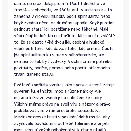
samé, co druzí dělají pro mě. Pustit druhého ve
frontě – v obchodu, ve šňůře aut, v autobuse – to
zanechá v člověku hluboký pocit spirituality. Nebo
když zvednu něco, co druhému upadlo. Když pustím
sednout starší lidi, postižené nebo těhotné. Malé
věci dělají hodně. Na dni Pošli to dál si cením zvláště
to, že se často týká dvou lidí: osobní a hluboké
vděčnosti toho, kdo dává, i toho, kdo přijímá. Často
jde spiritualita ruku v ruce s náboženstvím, ale
nemusí to tak být vždycky. Všichni cítíme potřebu
pozitivity, naděje, pomoci nebo pocitu příjemného
trvání daného stavu.
Světové konflikty vznikají jako spory o území, zdroje,
suverenitu, etnicitu, moc a různé nároky. Ale
nejsmutnější ze všech jsou náboženské spory.
Všichni máme právo na svoji víru a názory a právo
praktikovat víru v rámci dobrého sousedství.
Mezináboženské hnutí v poslední době rostlo, aby
zvyšovalo povědomí o potřebě tolerance a přijetí
mezi lidmi různých náboženství, kultur a rituálů.