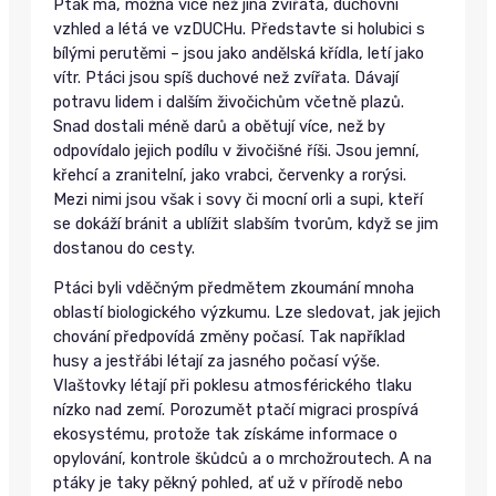
Pták má, možná více než jiná zvířata, duchovní
vzhled a létá ve vzDUCHu. Představte si holubici s
bílými perutěmi – jsou jako andělská křídla, letí jako
vítr. Ptáci jsou spíš duchové než zvířata. Dávají
potravu lidem i dalším živočichům včetně plazů.
Snad dostali méně darů a obětují více, než by
odpovídalo jejich podílu v živočišné říši. Jsou jemní,
křehcí a zranitelní, jako vrabci, červenky a rorýsi.
Mezi nimi jsou však i sovy či mocní orli a supi, kteří
se dokáží bránit a ublížit slabším tvorům, když se jim
dostanou do cesty.
Ptáci byli vděčným předmětem zkoumání mnoha
oblastí biologického výzkumu. Lze sledovat, jak jejich
chování předpovídá změny počasí. Tak například
husy a jestřábi létají za jasného počasí výše.
Vlaštovky létají při poklesu atmosférického tlaku
nízko nad zemí. Porozumět ptačí migraci prospívá
ekosystému, protože tak získáme informace o
opylování, kontrole škůdců a o mrchožroutech. A na
ptáky je taky pěkný pohled, ať už v přírodě nebo