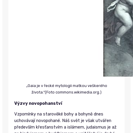
„Gaia je v řecké mytologii matkou veškerého
života.“(Foto commons.wikimedia.org.)
Výzvy novopohanství
Vzpomínky na starověké bohy a bohyně dnes
uchovávají novopohané. Náš svět je však utvářen
především křesťanstvím a islámem, judaismus je až