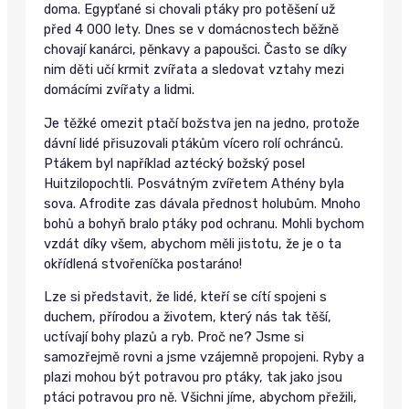
doma. Egypťané si chovali ptáky pro potěšení už
před 4 000 lety. Dnes se v domácnostech běžně
chovají kanárci, pěnkavy a papoušci. Často se díky
nim děti učí krmit zvířata a sledovat vztahy mezi
domácími zvířaty a lidmi.
Je těžké omezit ptačí božstva jen na jedno, protože
dávní lidé přisuzovali ptákům vícero rolí ochránců.
Ptákem byl například aztécký božský posel
Huitzilopochtli. Posvátným zvířetem Athény byla
sova. Afrodite zas dávala přednost holubům. Mnoho
bohů a bohyň bralo ptáky pod ochranu. Mohli bychom
vzdát díky všem, abychom měli jistotu, že je o ta
okřídlená stvořeníčka postaráno!
Lze si představit, že lidé, kteří se cítí spojeni s
duchem, přírodou a životem, který nás tak těší,
uctívají bohy plazů a ryb. Proč ne? Jsme si
samozřejmě rovni a jsme vzájemně propojeni. Ryby a
plazi mohou být potravou pro ptáky, tak jako jsou
ptáci potravou pro ně. Všichni jíme, abychom přežili,