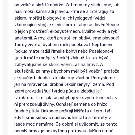
po velké a složité nádrže. Zatímco my sledujeme, jak
naši mokří kamarádi plavou, krmí se a interagují za
sklem, mořští biologové a ichtyologové (vědci
zkoumající ryby) je sledují proto, aby se dověděli více
o jejich prostředí, ekosystémech, kvalitě vody a rybí
anatomii. A my, kteří prostě jen obdivujeme plovoucí
formy života, bychom měli poděkovat Neptunovi
(pokud máte radši římské bohy) nebo Poseidonovi
(jestli máte raději ty řecké). Jak už to tak bývá,
zabývali jsme se skoro všemi, až na hmyz. A
skutečně, za hmyz bychom měli být vděční, protože
je součástí ducha tak jako my všichni. Pomysleme
jen na mravence, drobné „ekoinženýry“ země. Pod
zemí provzdušňují tvrdou půdu a zlepšují její
strukturu. Tím, jak se pohybují ve svých tunelech, v
ní přerozdělují živiny. Odnášejí semena do hnízd
úrodné půdy. Dokonce požírají klíšťata a termity! I
když jsme sebevíc duchovní, klíšťata a termity v
lásce moc nemáme. Je dobré si uvědomit, že tento
nemilý hmyz je nezbytnou potravou dalších druhů