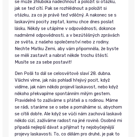
se může zhluboka nadechnout a položit si otázku,
jak se teď cítí. Pak se rozhlédnout a položit si
otázku, za co je právě teď vděčný. A nakonec se s
laskavými pocity zeptat, komu chce dnes poslat
lásku. Někdy se utápíme v odpovědnosti, dokonce
nadměrné odpovědnosti, a v bezútěšných zprávách
ze světa, z našeho společenství nebo z rodiny.
Nechte Matku Zemi, aby vám připomněla, že byste
se měli zastavit a nabrat někde trochu štěstí.
Musíte se za sebe postavit!
Den Pošli to dál se celosvětově slaví 28. dubna.
Všichni víme, jak nás pohladí hřejivý pocit, když
vidíme, jak nám někdo projevil laskavost, nebo když
někoho překvapíme spontánním milým gestem.
Pravidelně to zažíváme s přáteli a s rodinou. Máme
se rádi, staráme se o sebe a pomáháme si, abychom
se cítili dobře. Ale když se vůči nám zachová laskavě
někdo cizí, zažíváme radost na jiné rovině. Osobně mi
připadá nejlepší dávat a přijímat ty nejobyčejnější
projevy laskavosti. To, co dělám pro druhé, je pak to