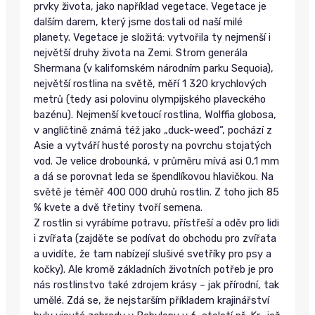
prvky života, jako například vegetace. Vegetace je
dalším darem, který jsme dostali od naší milé
planety. Vegetace je složitá: vytvořila ty nejmenší i
největší druhy života na Zemi. Strom generála
Shermana (v kalifornském národním parku Sequoia),
největší rostlina na světě, měří 1 320 krychlových
metrů (tedy asi polovinu olympijského plaveckého
bazénu). Nejmenší kvetoucí rostlina, Wolffia globosa,
v angličtině známá též jako „duck-weed“, pochází z
Asie a vytváří husté porosty na povrchu stojatých
vod. Je velice drobounká, v průměru mívá asi 0,1 mm
a dá se porovnat leda se špendlíkovou hlavičkou. Na
světě je téměř 400 000 druhů rostlin. Z toho jich 85
% kvete a dvě třetiny tvoří semena.
Z rostlin si vyrábíme potravu, přístřeší a oděv pro lidi
i zvířata (zajděte se podívat do obchodu pro zvířata
a uvidíte, že tam nabízejí slušivé svetříky pro psy a
kočky). Ale kromě základních životních potřeb je pro
nás rostlinstvo také zdrojem krásy – jak přírodní, tak
umělé. Zdá se, že nejstarším příkladem krajinářství