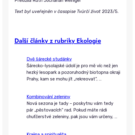
Přeložila Ruth Jochanan Weiniger
Text byl uveřejněn v časopise Tvůrčí život
2023/5.
Další články z rubriky Ekologie
Dvě šárecké studánky
Šárecko-lysolajské údolí je pro mě víc než jen
hezký lesopark a pozoruhodný biotopna okraji
Prahy, kam se mohu jít „rekreovat“,
…
Kombinování zeleniny
Nová sezona je tady – poskytnu vám tedy
pár „pěstovacích“ rad. Pokud máte rádi
chuťčerstvé zeleniny, pak jsou vám určeny,
…
Krajina a spiritualita