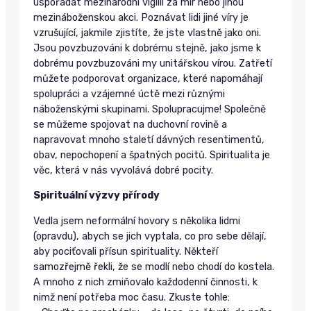
uspořádat mezinárodní vigilii za mír nebo jinou
mezináboženskou akci. Poznávat lidi jiné víry je
vzrušující, jakmile zjistíte, že jste vlastně jako oni.
Jsou povzbuzováni k dobrému stejně, jako jsme k
dobrému povzbuzováni my unitářskou vírou. Zatřetí
můžete podporovat organizace, které napomáhají
spolupráci a vzájemné úctě mezi různými
náboženskými skupinami. Spolupracujme! Společně
se můžeme spojovat na duchovní rovině a
napravovat mnoho staletí dávných resentimentů,
obav, nepochopení a špatných pocitů. Spiritualita je
věc, která v nás vyvolává dobré pocity.
Spirituální výzvy přírody
Vedla jsem neformální hovory s několika lidmi
(opravdu), abych se jich vyptala, co pro sebe dělají,
aby pociťovali přísun spirituality. Někteří
samozřejmě řekli, že se modlí nebo chodí do kostela.
A mnoho z nich zmiňovalo každodenní činnosti, k
nimž není potřeba moc času. Zkuste tohle: