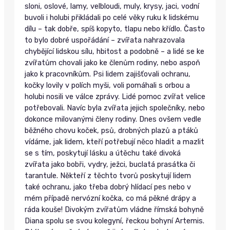
sloni, oslové, lamy, velbloudi, muly, krysy, jaci, vodní
buvoli i holubi přikládali po celé věky ruku k lidskému
dílu – tak dobře, spíš kopyto, tlapu nebo křídlo. Často
to bylo dobré uspořádání – zvířata nahrazovala
chybějící lidskou sílu, hbitost a podobně – a lidé se ke
zvířatům chovali jako ke členům rodiny, nebo aspoň
jako k pracovníkům. Psi lidem zajišťovali ochranu,
kočky lovily v polích myši, voli pomáhali s orbou a
holubi nosili ve válce zprávy. Lidé pomoc zvířat velice
potřebovali. Navíc byla zvířata jejich společníky, nebo
dokonce milovanými členy rodiny. Dnes ovšem vedle
běžného chovu koček, psů, drobných plazů a ptáků
vídáme, jak lidem, kteří potřebují něco hladit a mazlit
se s tím, poskytují lásku a útěchu také divoká
zvířata jako bobři, vydry, ježci, buclatá prasátka či
tarantule. Někteří z těchto tvorů poskytují lidem
také ochranu, jako třeba dobrý hlídací pes nebo v
mém případě nervózní kočka, co má pěkné drápy a
ráda kouše! Divokým zvířatům vládne římská bohyně
Diana spolu se svou kolegyní, řeckou bohyní Artemis.