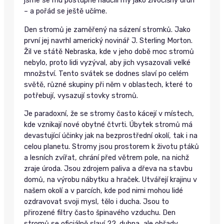
jsme se mu postupně naučili my jako živočišný druh
– a pořád se ještě učíme.
Den stromů je zaměřený na sázení stromků. Jako
první jej navrhl americký novinář J. Sterling Morton.
Žil ve státě Nebraska, kde v jeho době moc stromů
nebylo, proto lidi vyzýval, aby jich vysazovali velké
množství. Tento svátek se dodnes slaví po celém
světě, různé skupiny při něm v oblastech, které to
potřebují, vysazují stovky stromů.
Je paradoxní, že se stromy často kácejí v místech,
kde vznikají nové obytné čtvrti. Úbytek stromů má
devastující účinky jak na bezprostřední okolí, tak i na
celou planetu. Stromy jsou prostorem k životu ptáků
a lesních zvířat, chrání před větrem pole, na nichž
zraje úroda. Jsou zdrojem paliva a dřeva na stavbu
domů, na výrobu nábytku a hraček. Utvářejí krajinu v
našem okolí a v parcích, kde pod nimi mohou lidé
ozdravovat svoji mysl, tělo i ducha. Jsou to
přirozené filtry často špinavého vzduchu. Den
stromů se oficiálně slaví 22. dubna, ale obřady