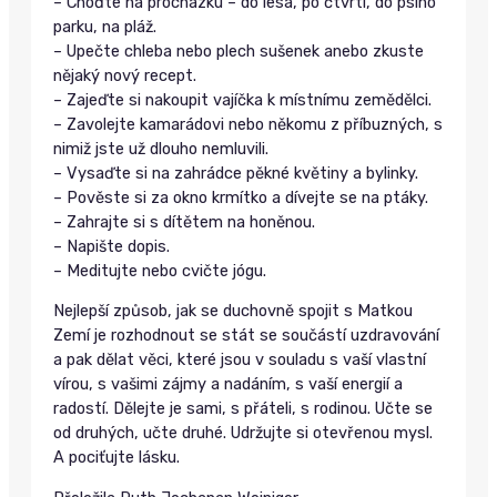
– Choďte na procházku – do lesa, po čtvrti, do psího
parku, na pláž.
– Upečte chleba nebo plech sušenek anebo zkuste
nějaký nový recept.
– Zajeďte si nakoupit vajíčka k místnímu zemědělci.
– Zavolejte kamarádovi nebo někomu z příbuzných, s
nimiž jste už dlouho nemluvili.
– Vysaďte si na zahrádce pěkné květiny a bylinky.
– Pověste si za okno krmítko a dívejte se na ptáky.
– Zahrajte si s dítětem na honěnou.
– Napište dopis.
– Meditujte nebo cvičte jógu.
Nejlepší způsob, jak se duchovně spojit s Matkou
Zemí je rozhodnout se stát se součástí uzdravování
a pak dělat věci, které jsou v souladu s vaší vlastní
vírou, s vašimi zájmy a nadáním, s vaší energií a
radostí. Dělejte je sami, s přáteli, s rodinou. Učte se
od druhých, učte druhé. Udržujte si otevřenou mysl.
A pociťujte lásku.