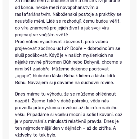
za hinduismem a buddhismem a unitářství je druhé
od konce, někde mezi novopohanstvím a
rastafariánstvím. Náboženské postoje a praktiky se
neustále mění. Lidé se rozhodují, čemu budou věřit,
co víra znamená pro jejich život a jak svoji víru
projevují ve vnějším světě.
Proč vůbec vyjadřovat zbožnost, proč vůbec
projevovat zbožnou úctu? Dobře – dobrodincům se
sluší poděkovat. Když je v našich myšlenkách na
nějaké rovině přítomen Bůh nebo Bohyně, chceme s
nimi být zadobře. Můžeme dokonce pociťovat
„agapé“, hlubokou lásku Boha k lidem a lásku lidí k
Bohu. Navzájem si ji dáváme na duchovní rovině.
Dnes máme tu výhodu, že se můžeme ohlédnout
nazpět. Žijeme také v době pokroku, věda nás
provedla průmyslovou revolucí až do informačního
věku. Připadáme si vcelku mocní a sofistikovaní, což
je v porovnání s minulostí relativně pravda. Dnes je
ten nejmodernější den v dějinách – až do zítřka. A
vždycky to tak bylo.