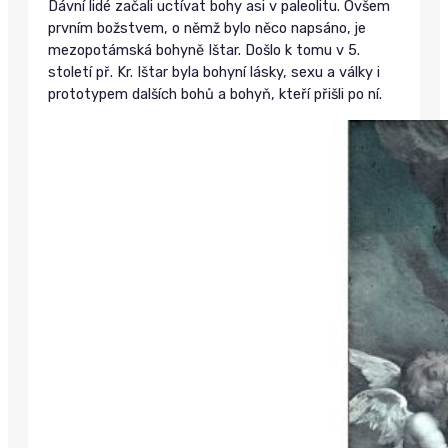
Dávní lidé začali uctívat bohy asi v paleolitu. Ovšem
prvním božstvem, o němž bylo něco napsáno, je
mezopotámská bohyně Ištar. Došlo k tomu v 5.
století př. Kr. Ištar byla bohyní lásky, sexu a války i
prototypem dalších bohů a bohyň, kteří přišli po ní.