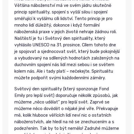
Většina náboženství má ve svém jádru skutečně
princip spirituality, spojení s vyšší silou i spojení
směřující k vyššímu cíli lidství. Tento princip je pro
mnoho lidí důležitý, dokonce i když formální
náboženská praxe v jejich životě nehraje žádnou roli.
Naštěstí je tu i Světový den spirituality, který
vyhlásilo UNESCO na 31. prosince. Cílem tohoto dne
je spojovat a sjednocovat svět, který bude pokojnější
a vybudovaný na sdílených hodnotách založených na
duchovním spojení nás lidí mezi sebou i se světem
kolem nás. Ale i tady platí – nečekejte. Spiritualitu
můžete podpořit svými každodenními záměry.
Světový den spirituality (který sponzoruje Fond
Emily pro lepší svět) doporučuje několik způsobů, jak
můžeme „něco udělat“ pro lepší svět. Zaprvé se
můžeme něco dovědět o nějaké jiné víře. Překvapuje
mě, kolik hluboce věřících lidí neví nic o ostatních
náboženstvích, ale hledí na ně se znechucením a s
podezřením. Tak by to být nemělo! Zadruhé můžeme