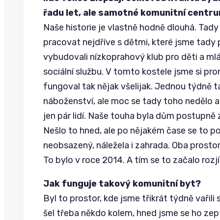
řadu let, ale samotné komunitní centru
Naše historie je vlastně hodně dlouhá. Tady
pracovat nejdříve s dětmi, které jsme tady p
vybudovali nízkoprahový klub pro děti a mlád
sociální službu. V tomto kostele jsme si pr
fungoval tak nějak všelijak. Jednou týdně 
náboženství, ale moc se tady toho nedělo 
jen pár lidí. Naše touha byla dům postupně za
Nešlo to hned, ale po nějakém čase se to po
neobsazený, náležela i zahrada. Oba prostor
To bylo v roce 2014. A tím se to začalo rozj
Jak funguje takový komunitní byt?
Byl to prostor, kde jsme třikrát týdně vařil
šel třeba někdo kolem, hned jsme se ho zepta