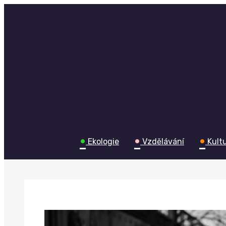
Skip
to
content
•
•
•
Ekologie
Vzdělávání
Kult