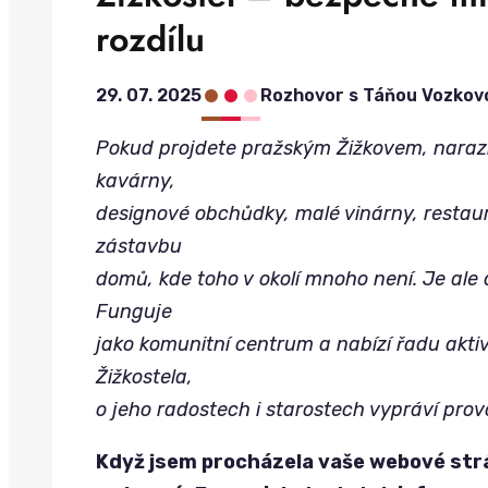
rozdílu
•
•
•
29. 07. 2025
Rozhovor s Táňou Vozkov
Pokud projdete pražským Žižkovem, naraz
kavárny,
designové obchůdky, malé vinárny, restaura
zástavbu
domů, kde toho v okolí mnoho není. Je ale 
Funguje
jako komunitní centrum a nabízí řadu aktivi
Žižkostela,
o jeho radostech i starostech vypráví prov
Když jsem procházela vaše webové strá