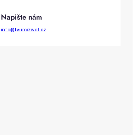
h
Napište nám
info@tvurcizivot.cz