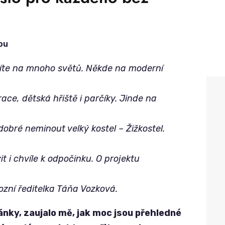
ou
íte na mnoho světů. Někde na moderní
ce, dětská hřiště i parčíky. Jinde na
dobré neminout velký kostel – Žižkostel.
t i chvíle k odpočinku. O projektu
ozní ředitelka Táňa Vozková.
nky, zaujalo mě, jak moc jsou přehledné