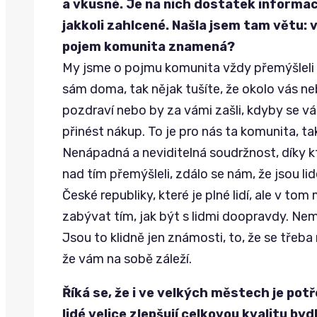
a vkusné. Je na nich dostatek informac
jakkoli zahlcené. Našla jsem tam větu: 
pojem komunita znamená?
My jsme o pojmu komunita vždy přemýšleli j
sám doma, tak nějak tušíte, že okolo vás neb
pozdraví nebo by za vámi zašli, kdyby se v
přinést nákup. To je pro nás ta komunita, ta
Nenápadná a neviditelná soudržnost, díky k
nad tím přemýšleli, zdálo se nám, že jsou l
České republiky, které je plné lidí, ale v to
zabývat tím, jak být s lidmi doopravdy. Nemu
Jsou to klidně jen známosti, to, že se třeba
že vám na sobě záleží.
Říká se, že i ve velkých městech je pot
lidé velice zlepšují celkovou kvalitu byd