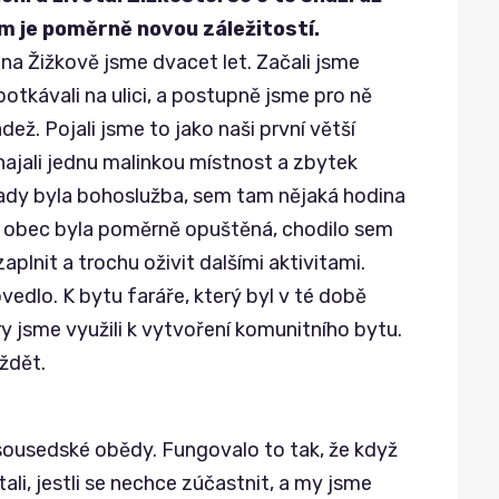
m je poměrně novou záležitostí.
 na Žižkově jsme dvacet let. Začali jsme
otkávali na ulici, a postupně jsme pro ně
ež. Pojali jsme to jako naši první větší
onajali jednu malinkou místnost a zbytek
tady byla bohoslužba, sem tam nějaká hodina
a obec byla poměrně opuštěná, chodilo sem
plnit a trochu oživit dalšími aktivitami.
vedlo. K bytu faráře, který byl v té době
y jsme využili k vytvoření komunitního bytu.
íždět.
i sousedské obědy. Fungovalo to tak, že když
li, jestli se nechce zúčastnit, a my jsme