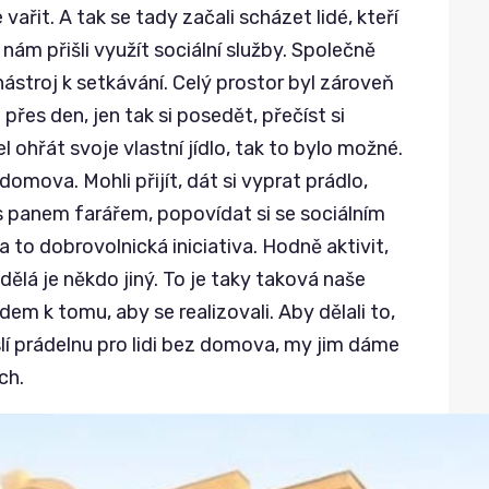
ařit. A tak se tady začali scházet lidé, kteří
 nám přišli využít sociální služby. Společně
 nástroj k setkávání. Celý prostor byl zároveň
 přes den, jen tak si posedět, přečíst si
el ohřát svoje vlastní jídlo, tak to bylo možné.
domova. Mohli přijít, dát si vyprat prádlo,
 s panem farářem, popovídat si se sociálním
 to dobrovolnická iniciativa. Hodně aktivit,
dělá je někdo jiný. To je taky taková naše
em k tomu, aby se realizovali. Aby dělali to,
slí prádelnu pro lidi bez domova, my jim dáme
ch.