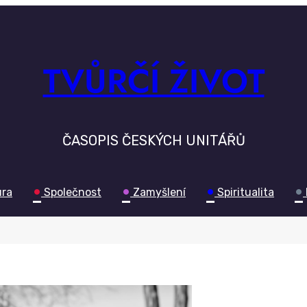
TVŮRČÍ ŽIVOT
ČASOPIS ČESKÝCH UNITÁŘŮ
•
•
•
•
ura
Společnost
Zamyšlení
Spiritualita