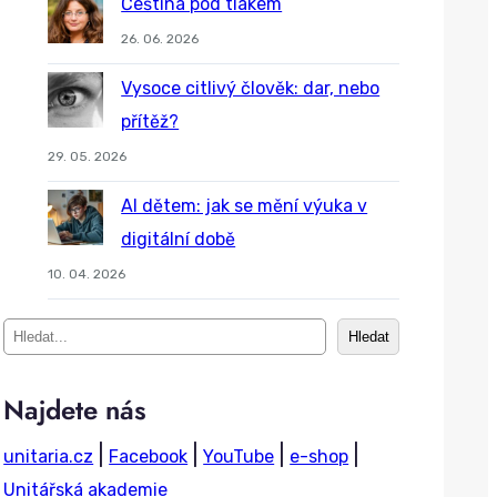
Čeština pod tlakem
26. 06. 2026
Vysoce citlivý člověk: dar, nebo
přítěž?
29. 05. 2026
AI dětem: jak se mění výuka v
digitální době
10. 04. 2026
S
Hledat
e
a
Najdete nás
r
|
|
|
|
unitaria.cz
Facebook
YouTube
e-shop
c
Unitářská akademie