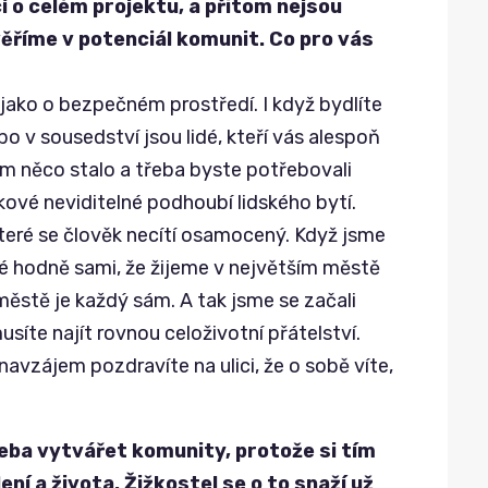
í o celém projektu, a přitom nejsou
věříme v potenciál komunit. Co pro vás
ako o bezpečném prostředí. I když bydlíte
o v sousedství jsou lidé, kteří vás alespoň
ám něco stalo a třeba byste potřebovali
kové neviditelné podhoubí lidského bytí.
teré se člověk necítí osamocený. Když jsme
idé hodně sami, že žijeme v největším městě
m městě je každý sám. A tak jsme se začali
síte najít rovnou celoživotní přátelství.
 navzájem pozdravíte na ulici, že o sobě víte,
řeba vytvářet komunity, protože si tím
lení a života. Žižkostel se o to snaží už