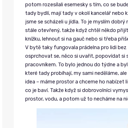
potom rozesílali esemesky s tím, co se bude v
tady bydlí, mají tady v okolí kancelář nebo k
jsme se scházeli u jídla. To je myslím dobrý
stále otevřený, takže když chtěl někdo přijít
knížku, lehnout si na gauč nebo si třeba přiš
V bytě taky fungovala prádelna pro lidi bez 
osprchovat se, něco si uvařit, popovídat si
pracovníkem. To bylo jednou do týdne a byla
které tady probíhají, my sami neděláme, ale 
idea – máme prostor a chceme ho nabízet lid
co je baví. Takže když si dobrovolníci vymy
prostor, vodu, a potom už to necháme na ni