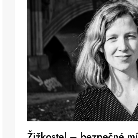
Žižkostel – bezpečné mí