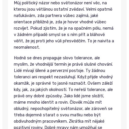
Můj politický názor nebo světonázor není věc, na
kterou jsou většinou ostatní zvědaví. Velmi opatrně
naťukávám, zda partnera vůbec zajímá, jaké
orientace přibližně je, zda je hovor vhodné vůbec
rozvíjet. Pokud zjistím, že je na opačném pólu, nemá
v žádném případě smysl se s ním přít a bláhově
věřit, že jej proti jeho vůli přesvědčím. To je naivita a
neomalenost.
Hodně se dnes propaguje slovo tolerance, ale
myslím, že vhodnější termín je právě slušné chování.
Lidé mívají šílené a perverzní postoje. Ty žádnou
toleranci ani respekt nezasluhují. Když přijde vhodný
okamžik, je správné to jasně naznačit. Ovšem záleží
kdy, jak, za jakých okolností. To neřeší tolerance, ale
právě ony dobré způsoby. Jako lidé jsme složití,
máme mnoho identit a rovin. Člověk může mít
obludný, nepochopitelný světonázor, ale zároveň se
třeba dojemně starat o svou matku nebo být
obdivuhodným pracovníkem. Zkrátka mít nějaké
pozitivní roviny. Dobré mravy nám umožňují se