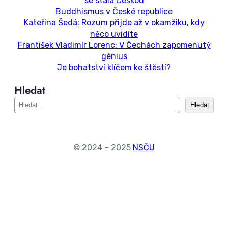
se stala Češkou
Buddhismus v České republice
Kateřina Šedá: Rozum přijde až v okamžiku, kdy
něco uvidíte
František Vladimír Lorenc: V Čechách zapomenutý
génius
Je bohatství klíčem ke štěstí?
Hledat
S
Hledat
e
a
r
c
© 2024 – 2025
NSČU
h