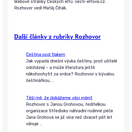
Webové stránky Českých elfů: cesti-elfove.cz.
Rozhovor vedl Matěj Čihák.
Další články z rubriky Rozhovor
Čeština pod tlakem
Jak vypadá dnešní výuka češtiny, proč učitelé
odcházejí – a může literatura ještě
někohochytit za srdce? Rozhovor s bývalou
češtinářkou,
…
Těší mě, že dokážeme věci měnit
Rozhovor s Janou Grohovou, ředitelkou
organizace Středisko náhradní rodinné péče
Jana Grohová se již více než dvacet pět let
věnuje
…