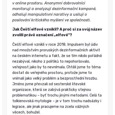
v online prostoru. Anonymní dobrovolníci
monitorují a analyzují dezinformační kampaně,
odhalují manipulativní narativy a usilují o
posilování kritického myšlení ve společnosti.
Jak Čeští elfové vznikli? A proč si za svůj název
zvolili právě označení „elfové“?
Čeští elfové vznikli v roce 2018. Impulsem byl údiv
nad množstvím proruských dezinformačních aktivit
na českém internetu a fakt, že se tím nikdo pořádně
nezabýval, nikoho z politiků to nepohoršovalo,
veřejnost jako by to nevnímala. Chtěli jsme to téma
dostat do veřejného prostoru, protože jsme to
vnímali jako velký problém a bezprostřední hrozbu.
Jméno jsme převzali od sesterské litevské
organizace, která se zabývá prakticky stejnou
problematikou – byť trochu jinými metodami. Celá ta
tolkienovská mytologie – je v tom trochu nadsázky i
legrace, ale jinak pracujeme na zcela vážných
věcech, bohužel.