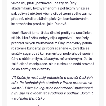
vlivné lidi, platí „poznávací“ cesty do Číny
akademikům, byznysmenům a politikům. Snaží se
pak ovlivnit některé věci v cílové zemi svého zájmu
přes ně, nikoli brutálním plošným bombardováním
informačního prostoru jako Rusové.
Identifikovali jsme třeba čínské profily na sociálních
sítích, které však nebyly nijak agresivní – nabízely
přehršel milých zajímavostí z Číny, medvídky panda,
roztomilé kuriozity, přírodní scenérie –, zkrátka se
snažily sugerovat konzumentovi podprahové spojení
Číny s něčím milým, úžasným, mírumilovným. Je to
také cílená manipulace, ale s ruskou se nedá srovnat
co do formy ani kvantity.
Vít Kučík je nezávislý publicista a mluvčí Českých
elfů. Po technických studiích v Praze pracoval ve
vlastní IT firmě a logistice nadnárodní společnosti,
nyní žije již dvacet let s rodinou v podhůří Dolomit
v italském Benátsku.