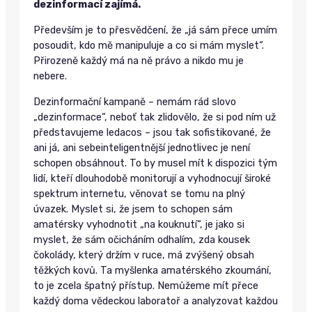
dezinformací zajímá.
Především je to přesvědčení, že „já sám přece umím
posoudit, kdo mě manipuluje a co si mám myslet“.
Přirozeně každý má na ně právo a nikdo mu je
nebere.
Dezinformační kampaně – nemám rád slovo
„dezinformace“, neboť tak zlidovělo, že si pod ním už
představujeme ledacos – jsou tak sofistikované, že
ani já, ani sebeinteligentnější jednotlivec je není
schopen obsáhnout. To by musel mít k dispozici tým
lidí, kteří dlouhodobě monitorují a vyhodnocují široké
spektrum internetu, věnovat se tomu na plný
úvazek. Myslet si, že jsem to schopen sám
amatérsky vyhodnotit „na kouknutí“, je jako si
myslet, že sám očicháním odhalím, zda kousek
čokolády, který držím v ruce, má zvýšený obsah
těžkých kovů. Ta myšlenka amatérského zkoumání,
to je zcela špatný přístup. Nemůžeme mít přece
každý doma vědeckou laboratoř a analyzovat každou