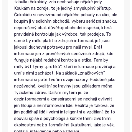
tabulku čokolády, zda neobsahuje nějaké jedy.
Koukám na zdroje, to je jediný smysluplný přístup.
Čokoládu si nevezmu od nějakého pobudy na ulici, ale
koupím ji v solidním obchodě, vyberu seriózní značku,
neporušený obal, důvěřuji obchodní inspekci, která
pravidelně kontroluje jak výrobce, tak prodejce. To
samé by mělo platit o zdrojích informací, jež jsou
jakousi duchovní potravou pro naši mysl. Brát
informace jen z prověřených seriózních zdrojů, kde
funguje nějaká redakční kontrola a etika. Tam by
měly být týmy „profíků“, kteří informace prověřují a
umí s nimi zacházet. Na základě „značkových“
informací si poté tvořím svoje názory. Podobně jako
nezávadné, kvalitní potraviny jsou základem mého
fyzického zdraví. Dalším mýtem je, že
dezinformacemi a konspiracemi se nechají ovlivnit
jen hloupí a neinformovaní lidé. Realita je taková, že
jim podléhají lidé i velmi inteligentní a vzdělaní, že to
souvisí spíše s psychologií a konkrétními životními
okolnostmi než s formálními škatulkami, jako je věk,
pohlaví, inteligence nebo vzdělání.