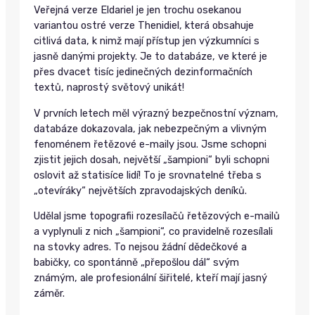
Veřejná verze Eldariel je jen trochu osekanou
variantou ostré verze Thenidiel, která obsahuje
citlivá data, k nimž mají přístup jen výzkumníci s
jasně danými projekty. Je to databáze, ve které je
přes dvacet tisíc jedinečných dezinformačních
textů, naprostý světový unikát!
V prvních letech měl výrazný bezpečnostní význam,
databáze dokazovala, jak nebezpečným a vlivným
fenoménem řetězové e-maily jsou. Jsme schopni
zjistit jejich dosah, největší „šampioni“ byli schopni
oslovit až statisíce lidí! To je srovnatelné třeba s
„otevíráky“ největších zpravodajských deníků.
Udělal jsme topografii rozesílačů řetězových e-mailů
a vyplynuli z nich „šampioni“, co pravidelně rozesílali
na stovky adres. To nejsou žádní dědečkové a
babičky, co spontánně „přepošlou dál“ svým
známým, ale profesionální šiřitelé, kteří mají jasný
záměr.