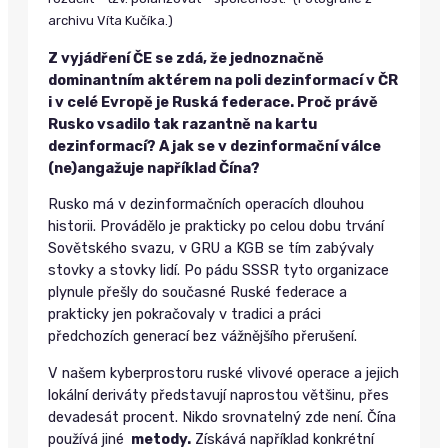
archivu Víta Kučíka.)
Z vyjádření ČE se zdá, že jednoznačně
dominantním aktérem na poli dezinformací v ČR
i v celé Evropě je Ruská federace. Proč právě
Rusko vsadilo tak razantně na kartu
dezinformací? A jak se v dezinformační válce
(ne)angažuje například Čína?
Rusko má v dezinformačních operacích dlouhou
historii. Provádělo je prakticky po celou dobu trvání
Sovětského svazu, v GRU a KGB se tím zabývaly
stovky a stovky lidí. Po pádu SSSR tyto organizace
plynule přešly do současné Ruské federace a
prakticky jen pokračovaly v tradici a práci
předchozích generací bez vážnějšího přerušení.
V našem kyberprostoru ruské vlivové operace a jejich
lokální deriváty představují naprostou většinu, přes
devadesát procent. Nikdo srovnatelný zde není. Čína
používá jiné
metody.
Získává například konkrétní