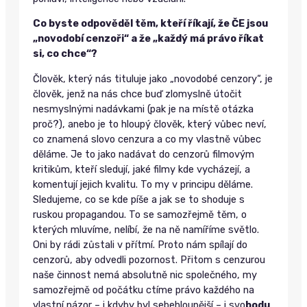
Co byste odpověděl těm, kteří říkají, že ČE jsou
„novodobí cenzoři“ a že „každý má právo říkat
si, co chce“?
Člověk, který nás tituluje jako „novodobé cenzory“, je
člověk, jenž na nás chce buď zlomyslně útočit
nesmyslnými nadávkami (pak je na místě otázka
proč?), anebo je to hloupý člověk, který vůbec neví,
co znamená slovo cenzura a co my vlastně vůbec
děláme. Je to jako nadávat do cenzorů filmovým
kritikům, kteří sledují, jaké filmy kde vycházejí, a
komentují jejich kvalitu. To my v principu děláme.
Sledujeme, co se kde píše a jak se to shoduje s
ruskou propagandou. To se samozřejmě těm, o
kterých mluvíme, nelíbí, že na ně namíříme světlo.
Oni by rádi zůstali v přítmí. Proto nám spílají do
cenzorů, aby odvedli pozornost. Přitom s cenzurou
naše činnost nemá absolutně nic společného, my
samozřejmě od počátku ctíme právo každého na
vlastní názor – i kdyby byl sebehloupější – i svo
bodu