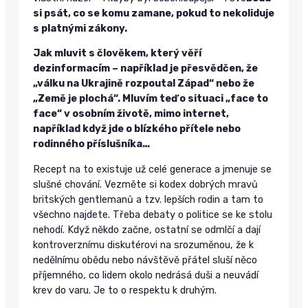
si psát, co se komu zamane, pokud to nekoliduje
s platnými zákony.
Jak mluvit s člověkem, který věří
dezinformacím – například je přesvědčen, že
„válku na Ukrajině rozpoutal Západ“ nebo že
„Země je plochá“. Mluvím teď o situaci „face to
face“ v osobním životě, mimo internet,
například když jde o blízkého přítele nebo
rodinného příslušníka…
Recept na to existuje už celé generace a jmenuje se
slušné chování. Vezměte si kodex dobrých mravů
britských gentlemanů a tzv. lepších rodin a tam to
všechno najdete. Třeba debaty o politice se ke stolu
nehodí. Když někdo začne, ostatní se odmlčí a dají
kontroverznímu diskutérovi na srozuměnou, že k
nedělnímu obědu nebo návštěvě přátel sluší něco
příjemného, co lidem okolo nedrásá duši a neuvádí
krev do varu. Je to o respektu k druhým.