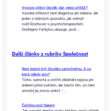
Vysoce citlivý člověk: dar, nebo přítěž?
Vysoká citlivost není diagnóza ani slabina, ale
jeden z běžných způsobů, jak vnímat
svět.Rozhovor s psychoterapeutem
Ondřejem Fafejtou ukazuje, proč
…
Další články z rubriky Společnost
Není dobré být člověku samotnému. A co
když někdy ano?
Ticho, samota a vnitřní zklidnění nejsou jen
únikem před světem, ale často tím, co nám
umožní jej znovu unést –
…
Čeština pod tlakem
Jak vypadá dnešní výuka češtiny, proč učitelé