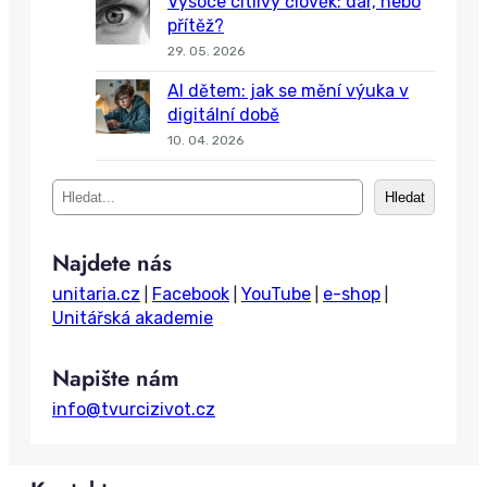
Vysoce citlivý člověk: dar, nebo
přítěž?
29. 05. 2026
AI dětem: jak se mění výuka v
digitální době
10. 04. 2026
S
Hledat
e
a
Najdete nás
r
c
unitaria.cz
Facebook
YouTube
e-shop
|
|
|
|
h
Unitářská akademie
Napište nám
info@tvurcizivot.cz