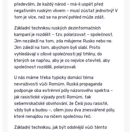
především, že každý národ – má-li uspět před
negativním ruským vlivem – musí zůstat jednotný! V
tom je více, než se na první pohled může zdát.
Základní technikou ruských dezinformačních
kampaní je rozdělit – tzv. polarizovat – společnost.
Jim nezáleží na tom, zda milujeme Rusko nebo ne.
Jim záleží na tom, abychom byli slabí. Proto
vyhledávají v cílové společnosti její trhliny, do
kterých se napřou, aby je co nejvíce otevřeli, aby
společnost rozdělili, polarizovali.
U nás máme třeba typicky domácí téma
nevraživosti vůči Romům. Ruská propaganda
podporuje oba extrémní póly názorového spektra –
jak rasistické výpady proti Romům, tak
sebemrskačské obviňování, že Češi jsou rasisté,
vždy byli a budou –, cílem jsou dva znesvářené póly,
které nenajdou na ničem společnou řeč.
Základní technikou, jak být odolnější vůči těmto