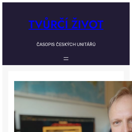
Skip
to
content
TVŮRČÍ ŽIVOT
ČASOPIS ČESKÝCH UNITÁŘŮ