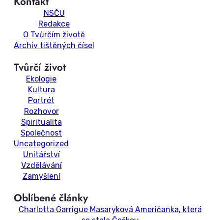
Kontakt
NSČU
Redakce
O Tvůrčím životě
Archiv tištěných čísel
Tvůrčí život
Ekologie
Kultura
Portrét
Rozhovor
Spiritualita
Společnost
Uncategorized
Unitářství
Vzdělávání
Zamyšlení
Oblíbené články
Charlotta Garrigue Masaryková Američanka, která