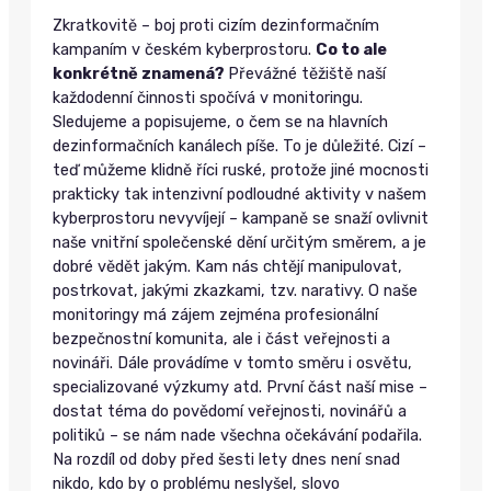
Zkratkovitě – boj proti cizím dezinformačním
kampaním v českém kyberprostoru.
Co to ale
konkrétně znamená?
Převážné těžiště naší
každodenní činnosti spočívá v monitoringu.
Sledujeme a popisujeme, o čem se na hlavních
dezinformačních kanálech píše. To je důležité. Cizí –
teď můžeme klidně říci ruské, protože jiné mocnosti
prakticky tak intenzivní podloudné aktivity v našem
kyberprostoru nevyvíjejí – kampaně se snaží ovlivnit
naše vnitřní společenské dění určitým směrem, a je
dobré vědět jakým. Kam nás chtějí manipulovat,
postrkovat, jakými zkazkami, tzv. narativy. O naše
monitoringy má zájem zejména profesionální
bezpečnostní komunita, ale i část veřejnosti a
novináři. Dále provádíme v tomto směru i osvětu,
specializované výzkumy atd. První část naší mise –
dostat téma do povědomí veřejnosti, novinářů a
politiků – se nám nade všechna očekávání podařila.
Na rozdíl od doby před šesti lety dnes není snad
nikdo, kdo by o problému neslyšel, slovo