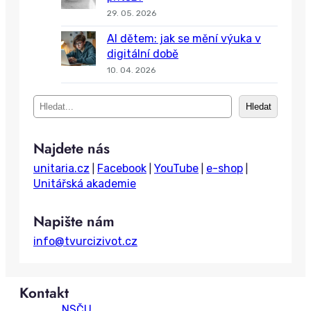
29. 05. 2026
AI dětem: jak se mění výuka v
digitální době
10. 04. 2026
S
Hledat
e
a
Najdete nás
r
c
unitaria.cz
Facebook
YouTube
e-shop
|
|
|
|
h
Unitářská akademie
Napište nám
info@tvurcizivot.cz
Kontakt
NSČU