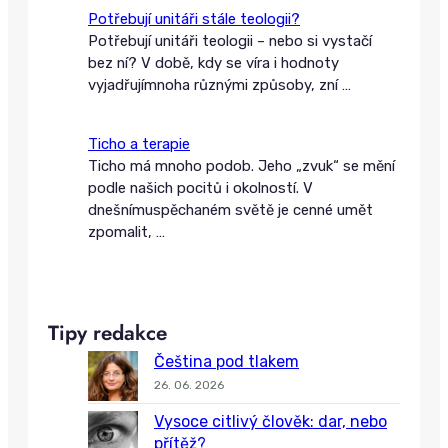
Potřebují unitáři stále teologii?
Potřebují unitáři teologii – nebo si vystačí
bez ní? V době, kdy se víra i hodnoty
vyjadřujímnoha různými způsoby, zní
…
Ticho a terapie
Ticho má mnoho podob. Jeho „zvuk“ se mění
podle našich pocitů i okolností. V
dnešnímuspěchaném světě je cenné umět
zpomalit,
…
Tipy redakce
Čeština pod tlakem
26. 06. 2026
Vysoce citlivý člověk: dar, nebo
přítěž?