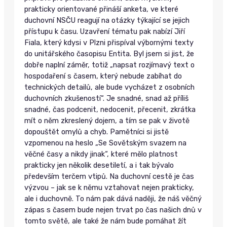
prakticky orientované přináší anketa, ve které
duchovní NSČU reagují na otázky týkající se jejich
přístupu k času. Uzavření tématu pak nabízí Jiří
Fiala, který kdysi v Plzni přispíval výbornými texty
do unitářského časopisu Entita. Byl jsem si jist, že
dobře naplní záměr, totiž „napsat rozjímavý text o
hospodaření s časem, který nebude zabíhat do
technických detailů, ale bude vycházet z osobních
duchovních zkušeností“. Je snadné, snad až příliš
snadné, čas podcenit, nedocenit, přecenit, zkrátka
mít o něm zkreslený dojem, a tím se pak v životě
dopouštět omylů a chyb. Pamětníci si jistě
vzpomenou na heslo „Se Sovětským svazem na
věčné časy a nikdy jinak“, které mělo platnost
prakticky jen několik desetiletí, a i tak bývalo
především terčem vtipů. Na duchovní cestě je čas
výzvou – jak se k němu vztahovat nejen prakticky,
ale i duchovně. To nám pak dává naději, že náš věčný
zápas s časem bude nejen trvat po čas našich dnů v
tomto světě, ale také že nám bude pomáhat žít