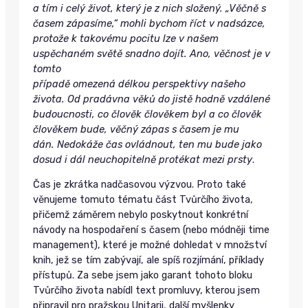
a tím i celý život, který je z nich složený. „Věčně s
časem zápasíme,“ mohli bychom říct v nadsázce,
protože k takovému pocitu lze v našem
uspěchaném světě snadno dojít. Ano, věčnost je v
tomto
případě omezená délkou perspektivy našeho
života. Od pradávna věků do jistě hodně vzdálené
budoucnosti, co člověk člověkem byl a co člověk
člověkem bude, věčný zápas s časem je mu
dán. Nedokáže čas ovládnout, ten mu bude jako
dosud i dál neuchopitelně protékat mezi prsty
.
Čas je zkrátka nadčasovou výzvou. Proto také
věnujeme tomuto tématu část Tvůrčího života,
přičemž záměrem nebylo poskytnout konkrétní
návody na hospodaření s časem (nebo módněji time
management), které je možné dohledat v množství
knih, jež se tím zabývají, ale spíš rozjímání, příklady
přístupů. Za sebe jsem jako garant tohoto bloku
Tvůrčího života nabídl text promluvy, kterou jsem
připravil pro pražskou Unitarii, další myšlenky