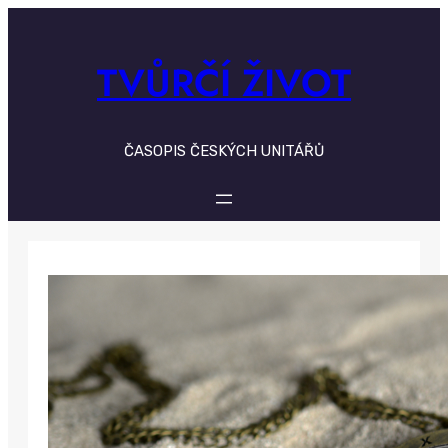
Skip
to
content
TVŮRČÍ ŽIVOT
ČASOPIS ČESKÝCH UNITÁŘŮ